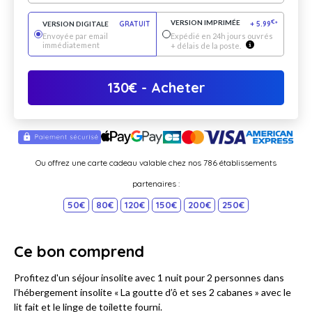
VERSION IMPRIMÉE
€
VERSION DIGITALE
GRATUIT
+
5.99
*
Envoyée par email
Expédié en 24h jours ouvrés
immédiatement
+ délais de la poste.
130
€
- Acheter
Ou offrez une carte cadeau valable chez nos 786 établissements
partenaires :
50€
80€
120€
150€
200€
250€
Ce bon comprend
Profitez d'un séjour insolite avec 1 nuit pour 2 personnes dans
l’hébergement insolite « La goutte d’ô et ses 2 cabanes » avec le
lit fait et le linge de toilette fourni.