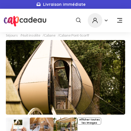
Livraison immédiate
Séjours
Nuit insolite
Cabane
Cabane Pont-Scorff
Afficher toutes
les images