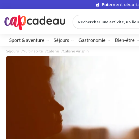
Paiement sécuri
Rechercher une activité, un lieu 
Sport & aventure
Séjours
Gastronomie
Bien-être
Séjours
Nuit insolite
Cabane
Cabane Virignin