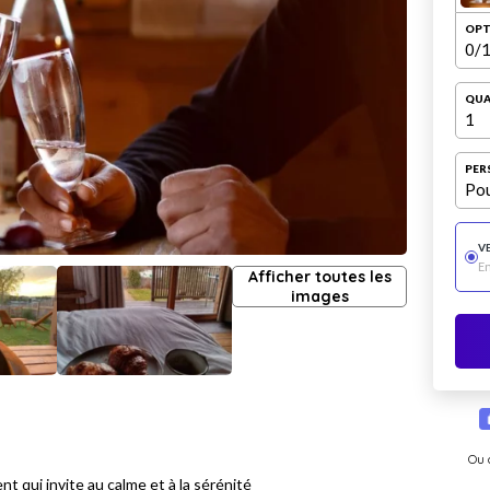
OPT
0
/1
QUA
1
PER
Pou
V
E
Afficher toutes les
images
Ou 
 qui invite au calme et à la sérénité