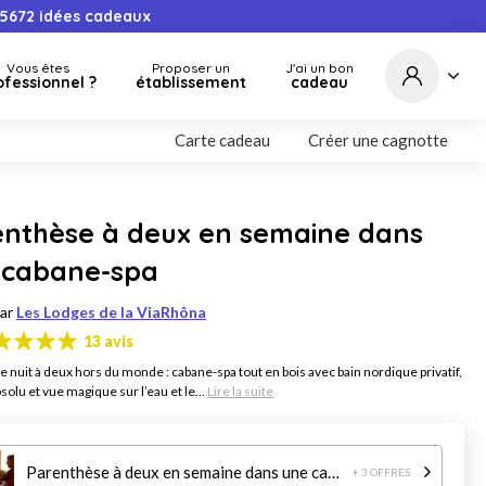
5672
idées cadeaux
Vous êtes
Proposer un
J'ai un bon
ofessionnel ?
établissement
cadeau
Carte cadeau
Créer une cagnotte
enthèse à deux en semaine dans
 cabane-spa
par
Les Lodges de la ViaRhôna
13 avis
e nuit à deux hors du monde : cabane-spa tout en bois avec bain nordique privatif,
solu et vue magique sur l’eau et le...
Lire la suite
Parenthèse à deux en semaine dans une cabane-spa
+ 3 OFFRES