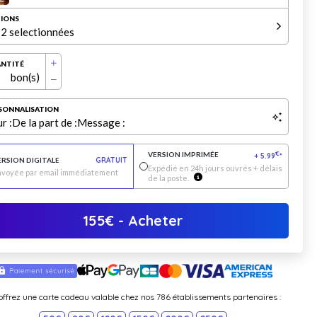
IONS
2 selectionnées
NTITÉ
bon(s)
SONNALISATION
r :
De la part de :
Message :
VERSION IMPRIMÉE
€
+
5.99
*
ERSION DIGITALE
GRATUIT
Expédié en 24h jours ouvrés + délais
nvoyée par email immédiatement
de la poste.
155
€
- Acheter
offrez une carte cadeau valable chez nos 786 établissements partenaires :