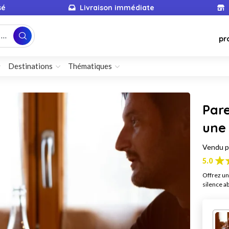
sé
Livraison immédiate
...
pr
Destinations
Thématiques
Par
une
Vendu 
5.0
Offrez un
silence ab