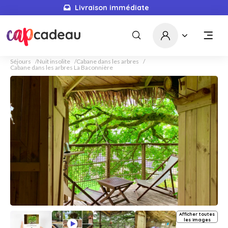
Livraison immédiate
Séjours
Nuit insolite
Cabane dans les arbres
Cabane dans les arbres La Baconnière
Afficher toutes
les images