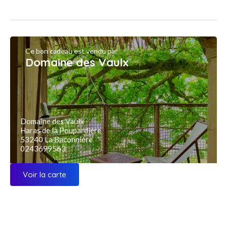
Ce bon cadeau est vendu par
Domaine des Vaulx
Domaine des Vaulx
Haras de la Poupardière
53240 La Baconnière
0243699563
Voir la carte