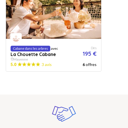
Dès
Cabane dans les arbres
avec
195 €
La Chouette Cabane
Mayenne
5.0
3 avis
6
offres