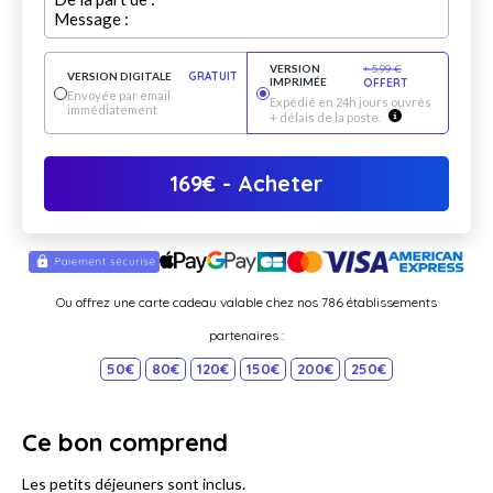
Message :
VERSION
+
5.99
€
VERSION DIGITALE
GRATUIT
IMPRIMÉE
OFFERT
Envoyée par email
Expédié en 24h jours ouvrés
immédiatement
+ délais de la poste.
169
€
- Acheter
Ou offrez une carte cadeau valable chez nos 786 établissements
partenaires :
50€
80€
120€
150€
200€
250€
Ce bon comprend
Les petits déjeuners sont inclus.