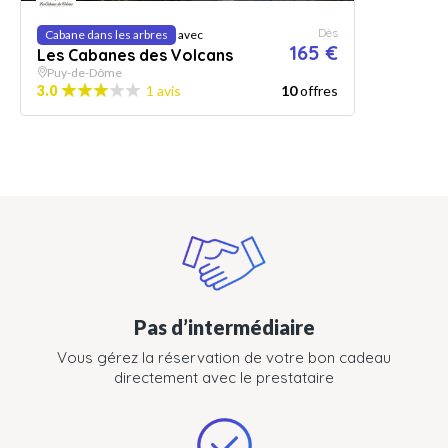
Dès
Cabane dans les arbres
avec
165 €
Les Cabanes des Volcans
Puy-de-Dôme
3.0
1 avis
10
offres
Pas d’intermédiaire
Vous gérez la réservation de votre bon cadeau
directement avec le prestataire