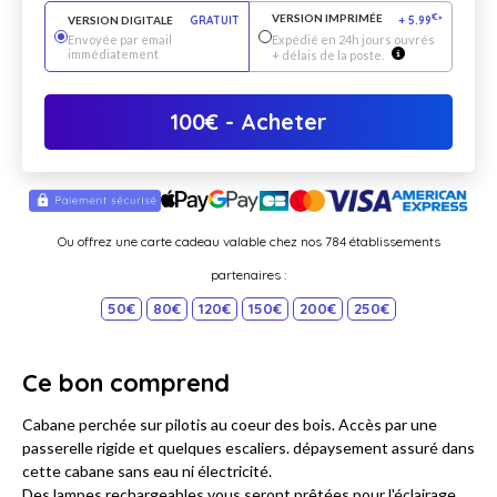
VERSION IMPRIMÉE
€
VERSION DIGITALE
GRATUIT
+
5.99
*
Envoyée par email
Expédié en 24h jours ouvrés
immédiatement
+ délais de la poste.
100
€
- Acheter
Ou offrez une carte cadeau valable chez nos 784 établissements
partenaires :
50€
80€
120€
150€
200€
250€
Ce bon comprend
Cabane perchée sur pilotis au coeur des bois. Accès par une
passerelle rigide et quelques escaliers. dépaysement assuré dans
cette cabane sans eau ni électricité.
Des lampes rechargeables vous seront prêtées pour l'éclairage.