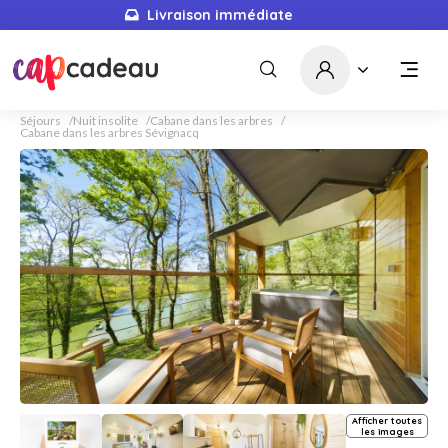
Livraison immédiate
Séjours
Nuit insolite
Cabane dans les arbres
Cabane dans les arbres Sévignacq
Afficher toutes
les images