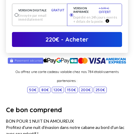
VERSION
+
5.99
€
VERSION DIGITALE
GRATUIT
IMPRIMÉE
OFFERT
Envoyée par email
Expédié en 24h jours ouvrés
immédiatement
+ délais de la poste.
220
€
- Acheter
Ou offrez une carte cadeau valable chez nos 784 établissements
partenaires :
50€
80€
120€
150€
200€
250€
Ce bon comprend
BON POUR 1 NUIT EN AMOUREUX
Profitez d'une nuit d'évasion dans notre cabane au bord d'un lac
avec spa privatif !