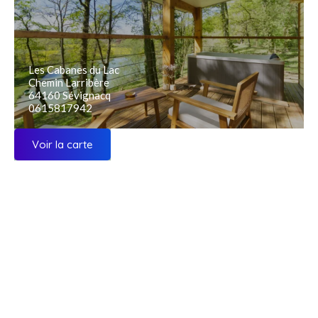
Les Cabanes du Lac
Chemin Larribère
64160 Sévignacq
0615817942
Voir la carte