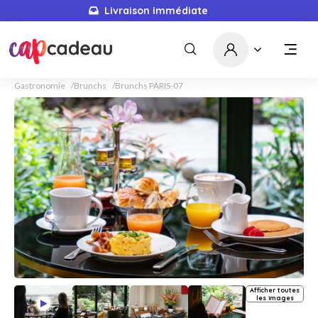
Livraison immédiate
Gastronomie
Brunchs
Brunchs PARIS-07
Afficher toutes
les images