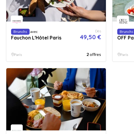
Dès
Brunchs
avec
Brunchs
49,50 €
Fauchon L'Hôtel Paris
OFF Pa
2
offres
Paris
Paris