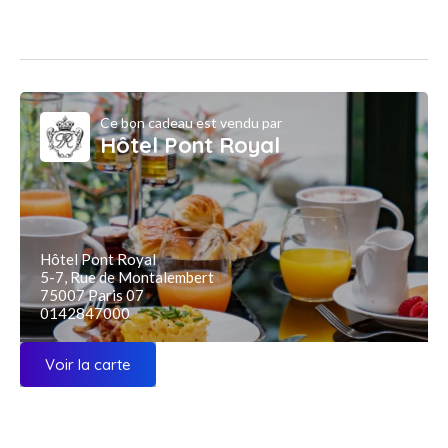
Ce bon cadeau est vendu par
Hôtel Pont Royal
Hôtel Pont Royal
5-7, Rue de Montalembert
75007 Paris 07
0142847000
Voir la carte