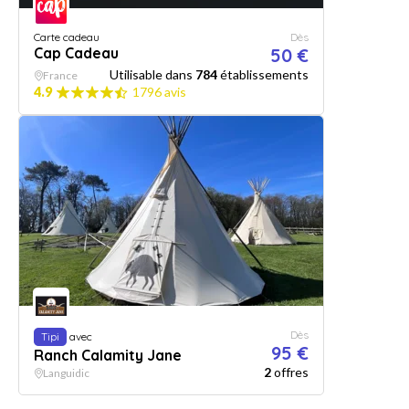
Carte cadeau
Dès
Cap Cadeau
50 €
Utilisable dans
784
établissements
France
4.9
1796 avis
Dès
Tipi
avec
95 €
Ranch Calamity Jane
2
offres
Languidic