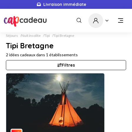
Livraison immédiate
Séjours
Nuit insolite
Tipi
Tipi Bretagne
Tipi Bretagne
2
idées cadeaux dans
1
établissements
Filtres