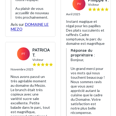
Philippe V.
PV
Visiteur
Au plaisir de vous
accueillir de nouveau
Avril 2025
très prochainement.
Instant magique et
Avis sur
DOMAINE LE
régal pour les papilles
MEZO
Des plats succulents et
raffinés Cadre
somptueux, le parc du
domaine est magnifique
PATRICIA
Réponse du
PT
T.
propriétaire :
Bonjour,
Visiteur
Un grand merci pour
Novembre 2025
vos mots qui nous
Nous avons passé un
touchent beaucoup !
très agréable moment
Nous sommes ravis
au domaine du Mezzo.
que vous ayez
Le brunch était très
apprécié autant la
copieux avec une
cuisine que le cadre
variété sucre sale
du Domaine. Votre
excellente. Petite
satisfaction est
balade dans le parc, tout
notre plus belle
est magnifique,
récompense.