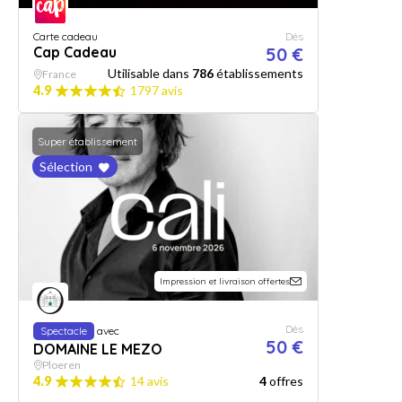
Carte cadeau
Dès
Cap Cadeau
50 €
Utilisable dans
786
établissements
France
4.9
1797 avis
Super établissement
Sélection
Impression et livraison offertes
Dès
Spectacle
avec
50 €
DOMAINE LE MEZO
Ploeren
4.9
14 avis
4
offres