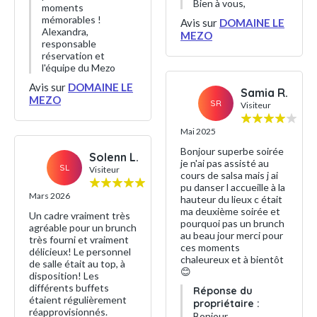
Bien à vous,
moments
mémorables !
Avis sur
DOMAINE LE
Alexandra,
MEZO
responsable
réservation et
l'équipe du Mezo
Avis sur
DOMAINE LE
Samia R.
MEZO
SR
Visiteur
Mai 2025
Bonjour superbe soirée
Solenn L.
je n'ai pas assisté au
SL
Visiteur
cours de salsa mais j ai
pu danser l accueille à la
Mars 2026
hauteur du lieux c était
ma deuxième soirée et
Un cadre vraiment très
pourquoi pas un brunch
agréable pour un brunch
au beau jour merci pour
très fourni et vraiment
ces moments
délicieux! Le personnel
chaleureux et à bientôt
de salle était au top, à
😊
disposition! Les
différents buffets
Réponse du
étaient régulièrement
propriétaire :
réapprovisionnés.
Bonjour,