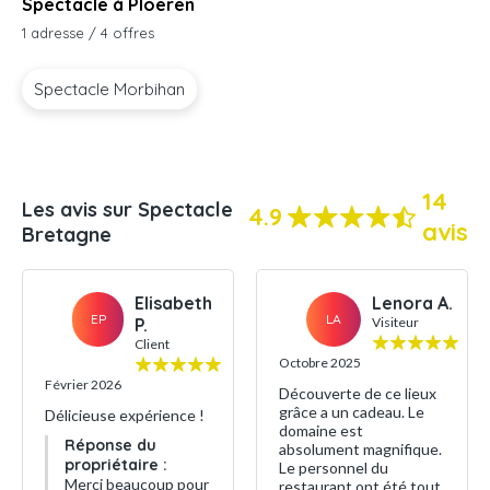
Spectacle à Ploeren
1 adresse / 4 offres
Spectacle Morbihan
14
Les avis sur Spectacle
4.9
avis
Bretagne
Elisabeth
Lenora A.
EP
LA
P.
Visiteur
Client
Octobre 2025
Février 2026
Découverte de ce lieux
grâce a un cadeau. Le
Délicieuse expérience !
domaine est
Réponse du
absolument magnifique.
propriétaire :
Le personnel du
Merci beaucoup pour
restaurant ont été tout