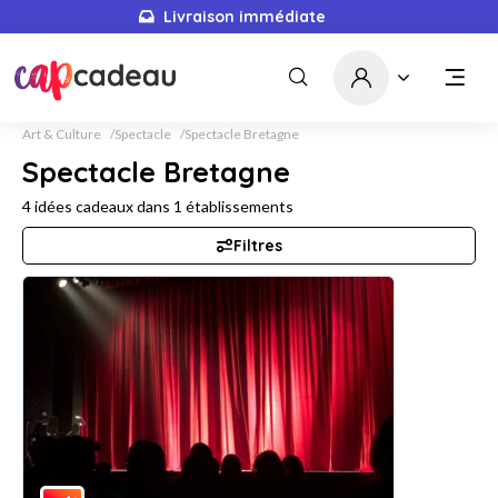
Livraison immédiate
Art & Culture
Spectacle
Spectacle Bretagne
Spectacle Bretagne
4
idées cadeaux dans
1
établissements
Filtres