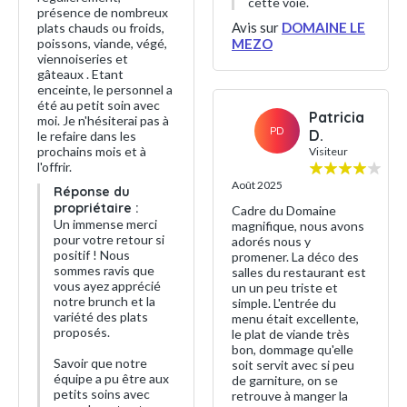
cette voie.
présence de nombreux
Avis sur
DOMAINE LE
plats chauds ou froids,
poissons, viande, végé,
MEZO
viennoiseries et
gâteaux . Etant
enceinte, le personnel a
été au petit soin avec
Patricia
moi. Je n'hésiterai pas à
PD
D.
le refaire dans les
prochains mois et à
Visiteur
l'offrir.
Août 2025
Réponse du
propriétaire :
Cadre du Domaine
Un immense merci
magnifique, nous avons
pour votre retour si
adorés nous y
positif ! Nous
promener. La déco des
sommes ravis que
salles du restaurant est
vous ayez apprécié
un un peu triste et
notre brunch et la
simple. L'entrée du
variété des plats
menu était excellente,
proposés.
le plat de viande très
bon, dommage qu'elle
Savoir que notre
soit servit avec si peu
équipe a pu être aux
de garniture, on se
petits soins avec
retrouve à manger la