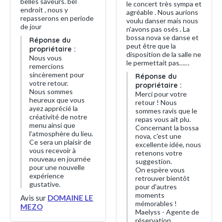
belles saveurs. bel
le concert très sympa et
endroit , nous y
agréable . Nous aurions
repasserons en periode
voulu danser mais nous
de jour
n'avons pas osés . La
bossa nova se danse et
Réponse du
peut être que la
propriétaire :
disposition de la salle ne
Nous vous
le permettait pas……
remercions
sincèrement pour
Réponse du
votre retour.
propriétaire :
Nous sommes
Merci pour votre
heureux que vous
retour ! Nous
ayez apprécié la
sommes ravis que le
créativité de notre
repas vous ait plu.
menu ainsi que
Concernant la bossa
l’atmosphère du lieu.
nova, c'est une
Ce sera un plaisir de
excellente idée, nous
vous recevoir à
retenons votre
nouveau en journée
suggestion.
pour une nouvelle
On espère vous
expérience
retrouver bientôt
gustative.
pour d'autres
moments
Avis sur
DOMAINE LE
mémorables !
MEZO
Maelyss - Agente de
réservation