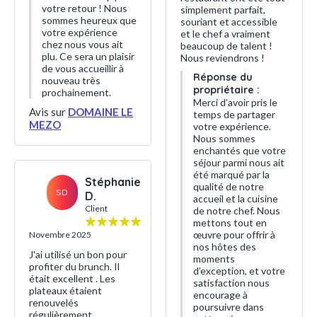
votre retour ! Nous
simplement parfait,
sommes heureux que
souriant et accessible
votre expérience
et le chef a vraiment
chez nous vous ait
beaucoup de talent !
plu. Ce sera un plaisir
Nous reviendrons !
de vous accueillir à
Réponse du
nouveau très
propriétaire :
prochainement.
Merci d’avoir pris le
Avis sur
DOMAINE LE
temps de partager
MEZO
votre expérience.
Nous sommes
enchantés que votre
séjour parmi nous ait
été marqué par la
Stéphanie
qualité de notre
SD
D.
accueil et la cuisine
Client
de notre chef. Nous
mettons tout en
œuvre pour offrir à
Novembre 2025
nos hôtes des
J'ai utilisé un bon pour
moments
profiter du brunch. Il
d’exception, et votre
était excellent . Les
satisfaction nous
plateaux étaient
encourage à
renouvelés
poursuivre dans
régulièrement,