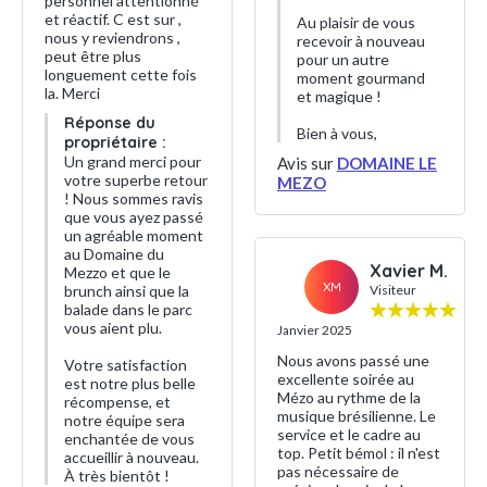
personnel attentionné
et réactif. C est sur ,
Au plaisir de vous
nous y reviendrons ,
recevoir à nouveau
peut être plus
pour un autre
longuement cette fois
moment gourmand
la. Merci
et magique !
Réponse du
Bien à vous,
propriétaire :
Un grand merci pour
Avis sur
DOMAINE LE
votre superbe retour
MEZO
! Nous sommes ravis
que vous ayez passé
un agréable moment
au Domaine du
Xavier M.
Mezzo et que le
XM
brunch ainsi que la
Visiteur
balade dans le parc
vous aient plu.
Janvier 2025
Nous avons passé une
Votre satisfaction
excellente soirée au
est notre plus belle
Mézo au rythme de la
récompense, et
musique brésilienne. Le
notre équipe sera
service et le cadre au
enchantée de vous
top. Petit bémol : il n'est
accueillir à nouveau.
pas nécessaire de
À très bientôt !