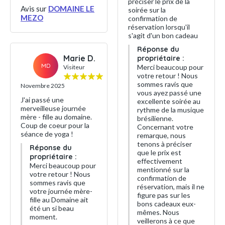
préciser le prix de la
Avis sur
DOMAINE LE
soirée sur la
MEZO
confirmation de
réservation lorsqu'il
s'agit d'un bon cadeau
Réponse du
Marie D.
propriétaire :
MD
Merci beaucoup pour
Visiteur
votre retour ! Nous
sommes ravis que
Novembre 2025
vous ayez passé une
J'ai passé une
excellente soirée au
merveilleuse journée
rythme de la musique
mère - fille au domaine.
brésilienne.
Coup de coeur pour la
Concernant votre
séance de yoga !
remarque, nous
tenons à préciser
Réponse du
que le prix est
propriétaire :
effectivement
Merci beaucoup pour
mentionné sur la
votre retour ! Nous
confirmation de
sommes ravis que
réservation, mais il ne
votre journée mère-
figure pas sur les
fille au Domaine ait
bons cadeaux eux-
été un si beau
mêmes. Nous
moment.
veillerons à ce que