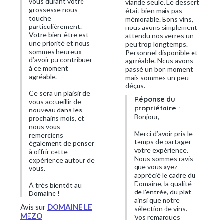
vous durant votre
viande seule. Le dessert
grossesse nous
était bien mais pas
touche
mémorable. Bons vins,
particulièrement.
nous avons simplement
Votre bien-être est
attendu nos verres un
une priorité et nous
peu trop longtemps.
sommes heureux
Personnel disponible et
d’avoir pu contribuer
agrréable. Nous avons
à ce moment
passé un bon moment
agréable.
mais sommes un peu
déçus.
Ce sera un plaisir de
Réponse du
vous accueillir de
propriétaire :
nouveau dans les
Bonjour,
prochains mois, et
nous vous
Merci d’avoir pris le
remercions
temps de partager
également de penser
votre expérience.
à offrir cette
Nous sommes ravis
expérience autour de
que vous ayez
vous.
apprécié le cadre du
Domaine, la qualité
À très bientôt au
de l’entrée, du plat
Domaine !
ainsi que notre
Avis sur
DOMAINE LE
sélection de vins.
MEZO
Vos remarques