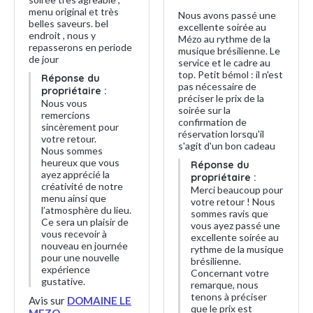
menu original et très
Nous avons passé une
belles saveurs. bel
excellente soirée au
endroit , nous y
Mézo au rythme de la
repasserons en periode
musique brésilienne. Le
de jour
service et le cadre au
top. Petit bémol : il n'est
Réponse du
pas nécessaire de
propriétaire :
préciser le prix de la
Nous vous
soirée sur la
remercions
confirmation de
sincèrement pour
réservation lorsqu'il
votre retour.
s'agit d'un bon cadeau
Nous sommes
heureux que vous
Réponse du
ayez apprécié la
propriétaire :
créativité de notre
Merci beaucoup pour
menu ainsi que
votre retour ! Nous
l’atmosphère du lieu.
sommes ravis que
Ce sera un plaisir de
vous ayez passé une
vous recevoir à
excellente soirée au
nouveau en journée
rythme de la musique
pour une nouvelle
brésilienne.
expérience
Concernant votre
gustative.
remarque, nous
tenons à préciser
Avis sur
DOMAINE LE
que le prix est
MEZO