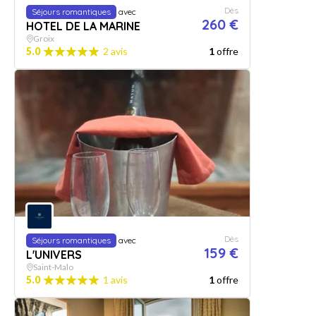
Dès
Séjours romantiques
avec
260 €
HOTEL DE LA MARINE
Groix
5.0
2 avis
1
offre
Dès
Séjours romantiques
avec
159 €
L'UNIVERS
Saint-Malo
5.0
1 avis
1
offre