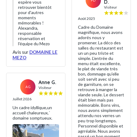
PD
D.
espère vous
retrouver bientôt
Visiteur
pour d'autres
moments
Août 2025
mémorables !
Cadre du Domaine
Alexandra,
magnifique, nous avons
responsable
adorés nous y
réservation et
promener. La déco des
l'équipe du Mezo
salles du restaurant est
Avis sur
DOMAINE LE
un un peu triste et
MEZO
simple. L'entrée du
menu était excellente,
le plat de viande très
bon, dommage qu'elle
soit servit avec si peu
Anne G.
de garniture, on se
AG
Visiteur
retrouve à manger la
viande seule. Le dessert
Juillet 2026
était bien mais pas
mémorable. Bons vins,
Un cadre idyllique,un
nous avons simplement
accueil chaleureux,´
attendu nos verres un
domaine somptueux.
peu trop longtemps.
Personnel disponible et
agrréable. Nous avons
passé un bon moment