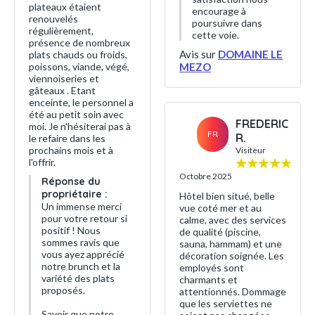
plateaux étaient
encourage à
renouvelés
poursuivre dans
régulièrement,
cette voie.
présence de nombreux
Avis sur
DOMAINE LE
plats chauds ou froids,
poissons, viande, végé,
MEZO
viennoiseries et
gâteaux . Etant
enceinte, le personnel a
été au petit soin avec
FREDERIC
moi. Je n'hésiterai pas à
FR
R.
le refaire dans les
prochains mois et à
Visiteur
l'offrir.
Octobre 2025
Réponse du
propriétaire :
Hôtel bien situé, belle
Un immense merci
vue coté mer et au
pour votre retour si
calme, avec des services
positif ! Nous
de qualité (piscine,
sommes ravis que
sauna, hammam) et une
vous ayez apprécié
décoration soignée. Les
notre brunch et la
employés sont
variété des plats
charmants et
proposés.
attentionnés. Dommage
que les serviettes ne
Savoir que notre