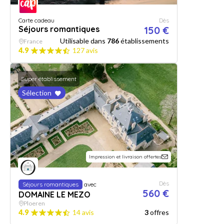
Carte cadeau
Dès
Séjours romantiques
150 €
Utilisable dans
786
établissements
France
4.9
127 avis
Super établissement
Sélection
Impression et livraison offertes
Dès
Séjours romantiques
avec
560 €
DOMAINE LE MEZO
Ploeren
4.9
14 avis
3
offres