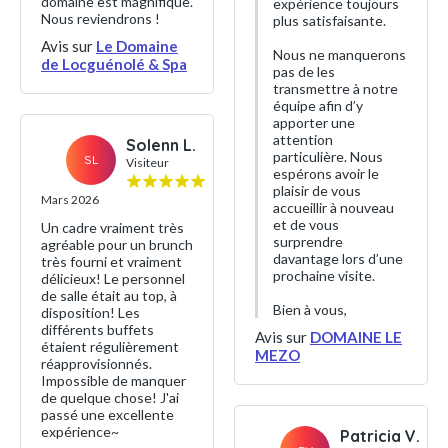
domaine est magnifique.
expérience toujours
Nous reviendrons !
plus satisfaisante.
Avis sur
Le Domaine
Nous ne manquerons
de Locguénolé & Spa
pas de les
transmettre à notre
équipe afin d’y
apporter une
attention
Solenn L.
particulière. Nous
SL
Visiteur
espérons avoir le
plaisir de vous
Mars 2026
accueillir à nouveau
et de vous
Un cadre vraiment très
surprendre
agréable pour un brunch
davantage lors d’une
très fourni et vraiment
prochaine visite.
délicieux! Le personnel
de salle était au top, à
Bien à vous,
disposition! Les
différents buffets
Avis sur
DOMAINE LE
étaient régulièrement
MEZO
réapprovisionnés.
Impossible de manquer
de quelque chose! J'ai
passé une excellente
expérience~
Patricia V.