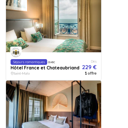
Dès
Séjours romantiques
avec
229 €
Hôtel France et Chateaubriand
1
offre
Saint-Malo