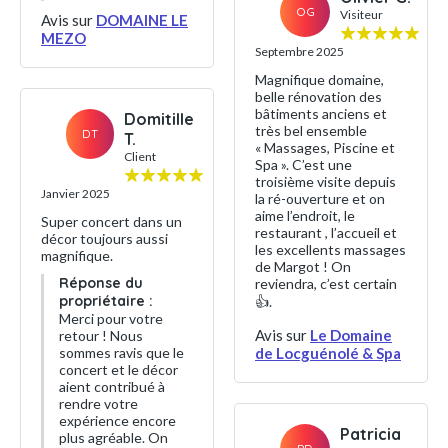
OG
Visiteur
Avis sur
DOMAINE LE
MEZO
Septembre 2025
Magnifique domaine,
belle rénovation des
bâtiments anciens et
Domitille
très bel ensemble
DT
T.
« Massages, Piscine et
Client
Spa ». C’est une
troisième visite depuis
Janvier 2025
la ré-ouverture et on
aime l’endroit, le
Super concert dans un
restaurant , l’accueil et
décor toujours aussi
les excellents massages
magnifique.
de Margot ! On
Réponse du
reviendra, c’est certain
propriétaire :
👍.
Merci pour votre
Avis sur
Le Domaine
retour ! Nous
sommes ravis que le
de Locguénolé & Spa
concert et le décor
aient contribué à
rendre votre
expérience encore
Patricia
plus agréable. On