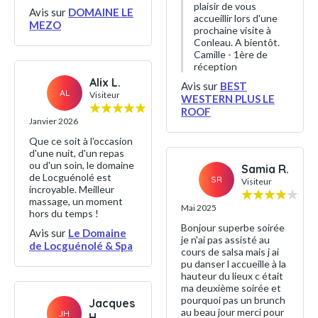
plaisir de vous
Avis sur
DOMAINE LE
accueillir lors d'une
MEZO
prochaine visite à
Conleau. A bientôt.
Camille - 1ère de
réception
Alix L.
Avis sur
BEST
AL
Visiteur
WESTERN PLUS LE
ROOF
Janvier 2026
Que ce soit à l'occasion
d'une nuit, d'un repas
ou d'un soin, le domaine
Samia R.
de Locguénolé est
SR
Visiteur
incroyable. Meilleur
massage, un moment
Mai 2025
hors du temps !
Bonjour superbe soirée
Avis sur
Le Domaine
je n'ai pas assisté au
de Locguénolé & Spa
cours de salsa mais j ai
pu danser l accueille à la
hauteur du lieux c était
ma deuxième soirée et
pourquoi pas un brunch
Jacques
au beau jour merci pour
JH
H.