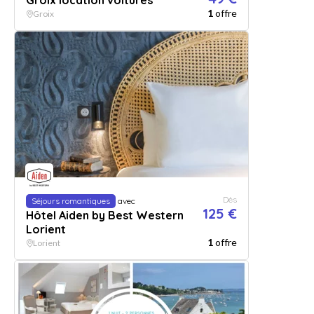
Groix location voitures
1
offre
Groix
Dès
Séjours romantiques
avec
125 €
Hôtel Aiden by Best Western
Lorient
1
offre
Lorient