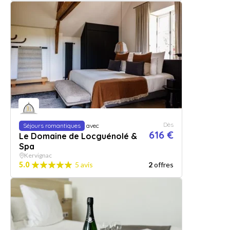
Dès
Séjours romantiques
avec
616 €
Le Domaine de Locguénolé &
Spa
Kervignac
5.0
5 avis
2
offres