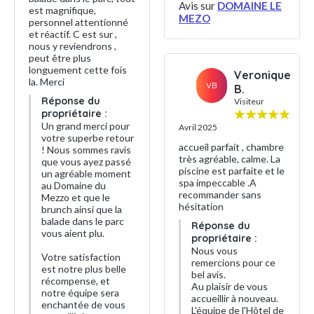
Avis sur
DOMAINE LE
est magnifique,
MEZO
personnel attentionné
et réactif. C est sur ,
nous y reviendrons ,
peut être plus
longuement cette fois
Veronique
la. Merci
VB
B.
Réponse du
Visiteur
propriétaire :
Un grand merci pour
Avril 2025
votre superbe retour
accueil parfait , chambre
! Nous sommes ravis
très agréable, calme. La
que vous ayez passé
piscine est parfaite et le
un agréable moment
spa impeccable .A
au Domaine du
recommander sans
Mezzo et que le
hésitation
brunch ainsi que la
balade dans le parc
Réponse du
vous aient plu.
propriétaire :
Nous vous
Votre satisfaction
remercions pour ce
est notre plus belle
bel avis.
récompense, et
Au plaisir de vous
notre équipe sera
accueillir à nouveau.
enchantée de vous
L'équipe de l'Hôtel de