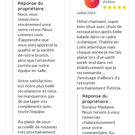
PV
Visiteur
Réponse du
propriétaire :
Juillet 2025
Nous vous
remercions
Hôtel charmant, super
sincèrement pour
bien situé avec choix de
votre retour. Nous
restauration après belle
sommes ravis
balade dans ce cadre
d’apprendre que
océanique. J’habite en
vous avez apprécié la
Loire atlantique mais
qualité et la variété
chaque année je me fais
de notre brunch,
plaisir lors d’un petit
ainsi que l’attention
week-end dans cet
portée par notre
établissement que je
équipe en salle.
recommande….
J’envisage d’ailleurs d’y
Votre satisfaction
retourner
est notre plus belle
prochainement Patricia
récompense et nous
ne manquerons pas
Réponse du
de partager vos
propriétaire :
compliments avec
Bonjour Madame,
toute l’équipe.
Nous tenons à vous
remercier
Au plaisir de vous
chaleureusement
accueillir de nouveau
pour votre
très prochainement.
commentaire. Au