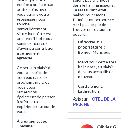
soient pas changées
équipe a pu être aux
dans le hammam/sauna.
petits soins avec
Le restaurant était
vous durant votre
malheureusement
grossesse nous
fermé et mi-octobre ce
touche
n'est pas simple de
particulièrement.
trouver un restaurant
Votre bien-être est
ouvert.
une priorité et nous
Réponse du
sommes heureux
propriétaire :
d’avoir pu contribuer
Bonjour Monsieur,
à ce moment
agréable.
Merci pour cette très
belle note, au plaisir
Ce sera un plaisir de
de vous accueillir de
vous accueillir de
nouveau !
nouveau dans les
prochains mois, et
Cordialement,
nous vous
La direction.
remercions
également de penser
Avis sur
HOTEL DE LA
à offrir cette
MARINE
expérience autour de
vous.
À très bientôt au
Domaine !
Olivier G.