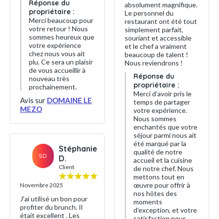
Réponse du
absolument magnifique.
propriétaire :
Le personnel du
Merci beaucoup pour
restaurant ont été tout
votre retour ! Nous
simplement parfait,
sommes heureux que
souriant et accessible
votre expérience
et le chef a vraiment
chez nous vous ait
beaucoup de talent !
plu. Ce sera un plaisir
Nous reviendrons !
de vous accueillir à
Réponse du
nouveau très
propriétaire :
prochainement.
Merci d’avoir pris le
Avis sur
DOMAINE LE
temps de partager
MEZO
votre expérience.
Nous sommes
enchantés que votre
séjour parmi nous ait
été marqué par la
Stéphanie
qualité de notre
SD
D.
accueil et la cuisine
Client
de notre chef. Nous
mettons tout en
œuvre pour offrir à
Novembre 2025
nos hôtes des
J'ai utilisé un bon pour
moments
profiter du brunch. Il
d’exception, et votre
était excellent . Les
satisfaction nous