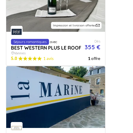
Impression et livraison offertes
Dès
Séjours romantiques
avec
355 €
BEST WESTERN PLUS LE ROOF
Vannes
5.0
1 avis
1
offre