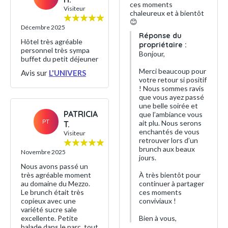
ces moments
Visiteur
chaleureux et à bientôt
😊
Décembre 2025
Réponse du
Hôtel très agréable
propriétaire :
personnel très sympa
Bonjour,
buffet du petit déjeuner
Merci beaucoup pour
Avis sur
L'UNIVERS
votre retour si positif
! Nous sommes ravis
que vous ayez passé
une belle soirée et
PATRICIA
que l’ambiance vous
PT
ait plu. Nous serons
T.
enchantés de vous
Visiteur
retrouver lors d’un
brunch aux beaux
Novembre 2025
jours.
Nous avons passé un
très agréable moment
À très bientôt pour
au domaine du Mezzo.
continuer à partager
Le brunch était très
ces moments
copieux avec une
conviviaux !
variété sucre sale
excellente. Petite
Bien à vous,
balade dans le parc, tout