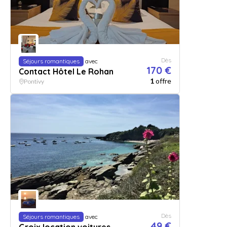
Dès
Séjours romantiques
avec
170 €
Contact Hôtel Le Rohan
1
offre
Pontivy
Dès
Séjours romantiques
avec
49 €