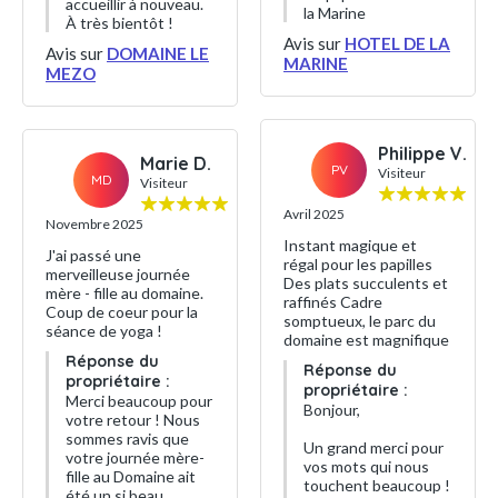
accueillir à nouveau.
la Marine
À très bientôt !
Avis sur
HOTEL DE LA
Avis sur
DOMAINE LE
MARINE
MEZO
Philippe V.
Marie D.
PV
Visiteur
MD
Visiteur
Avril 2025
Novembre 2025
Instant magique et
J'ai passé une
régal pour les papilles
merveilleuse journée
Des plats succulents et
mère - fille au domaine.
raffinés Cadre
Coup de coeur pour la
somptueux, le parc du
séance de yoga !
domaine est magnifique
Réponse du
Réponse du
propriétaire :
propriétaire :
Merci beaucoup pour
Bonjour,
votre retour ! Nous
sommes ravis que
Un grand merci pour
votre journée mère-
vos mots qui nous
fille au Domaine ait
touchent beaucoup !
été un si beau