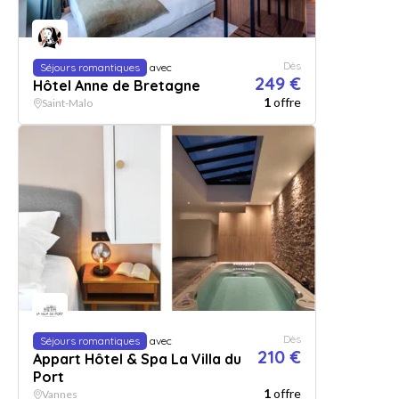
Dès
Séjours romantiques
avec
249 €
Hôtel Anne de Bretagne
1
offre
Saint-Malo
Dès
Séjours romantiques
avec
210 €
Appart Hôtel & Spa La Villa du
Port
1
offre
Vannes