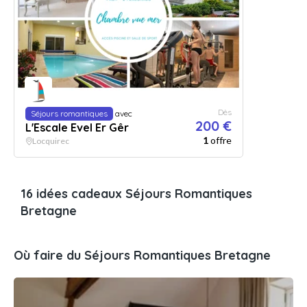
Dès
Séjours romantiques
avec
200 €
L'Escale Evel Er Gêr
1
offre
Locquirec
16 idées cadeaux Séjours Romantiques
Bretagne
Où faire du Séjours Romantiques Bretagne