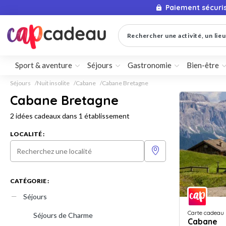
Paiement sécuri
Rechercher une activité, un lieu 
Sport & aventure
Séjours
Gastronomie
Bien-être
Séjours
Nuit insolite
Cabane
Cabane Bretagne
Cabane Bretagne
2 idées cadeaux dans 1 établissement
LOCALITÉ :
CATÉGORIE :
Séjours
Carte cadeau
Séjours de Charme
Cabane