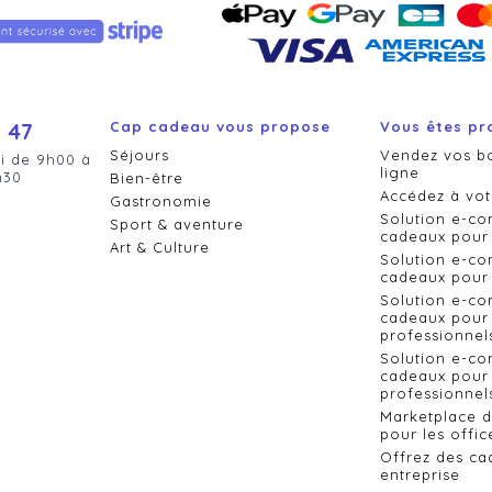
 47
Cap cadeau vous propose
Vous êtes pr
Séjours
Vendez vos b
i de 9h00 à
ligne
h30
Bien-être
Accédez à vot
Gastronomie
Solution e-c
Sport & aventure
cadeaux pour 
Art & Culture
Solution e-c
cadeaux pour 
Solution e-c
cadeaux pour 
professionnel
Solution e-c
cadeaux pour 
professionnels
Marketplace 
pour les offic
Offrez des ca
entreprise