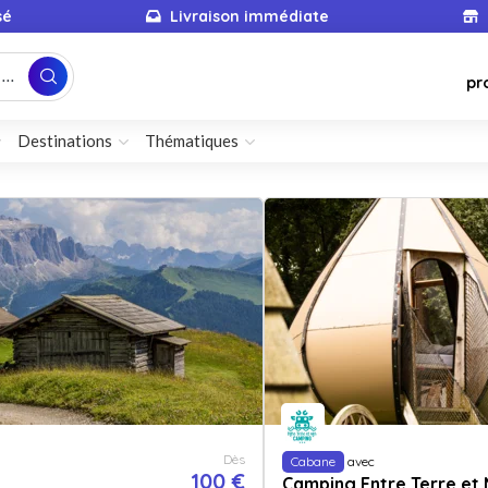
sé
Livraison immédiate
...
pr
Destinations
Thématiques
Dès
Cabane
avec
100 €
Camping Entre Terre et