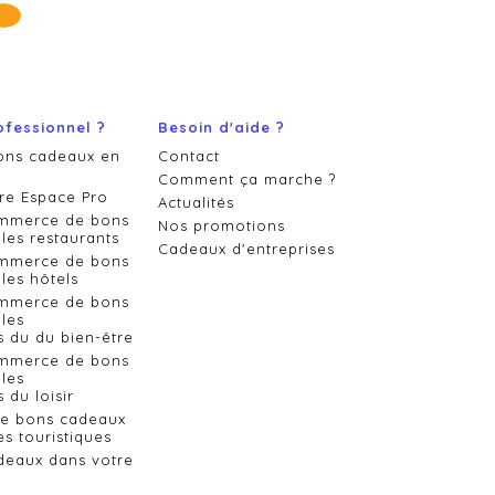
ofessionnel ?
Besoin d'aide ?
ons cadeaux en
Contact
Comment ça marche ?
re Espace Pro
Actualités
ommerce de bons
Nos promotions
les restaurants
Cadeaux d'entreprises
ommerce de bons
les hôtels
ommerce de bons
les
s du du bien-être
ommerce de bons
les
 du loisir
de bons cadeaux
es touristiques
deaux dans votre