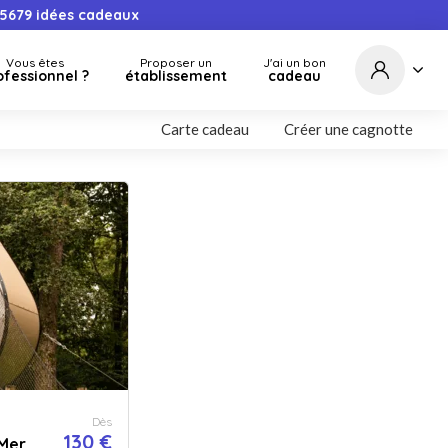
5679
idées cadeaux
Vous êtes
Proposer un
J'ai un bon
ofessionnel ?
établissement
cadeau
Carte cadeau
Créer une cagnotte
Dès
130 €
 Mer