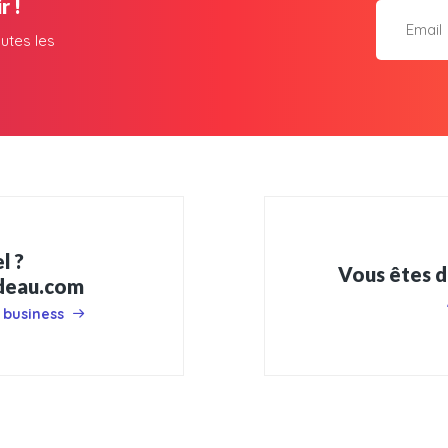
r !
utes les
l ?
Vous êtes d
adeau.com
 business