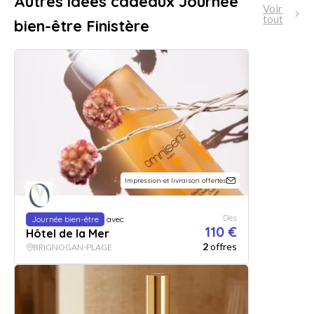
Autres idées cadeaux Journée
Voir
tout
bien-être Finistère
Impression et livraison offertes
Dès
Journée bien-être
avec
110 €
Hôtel de la Mer
2
offres
BRIGNOGAN-PLAGE