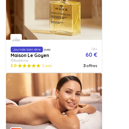
Dès
Journée bien-être
avec
60 €
Maison Le Goyen
Audierne
5.0
1 avis
3
offres