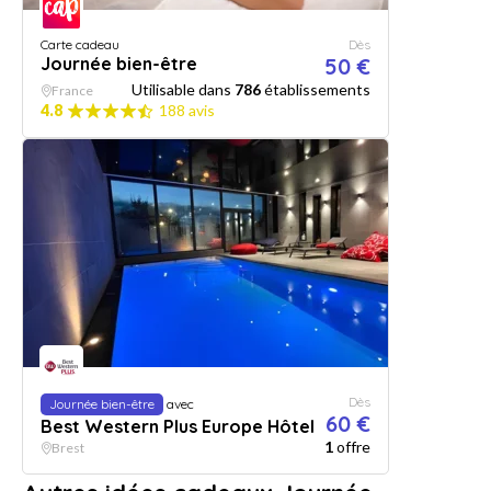
Carte cadeau
Dès
Journée bien-être
50 €
Utilisable dans
786
établissements
France
4.8
188 avis
Dès
Journée bien-être
avec
60 €
Best Western Plus Europe Hôtel
1
offre
Brest