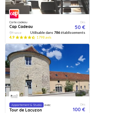
Carte cadeau
Dès
Cap Cadeau
50 €
Utilisable dans
786
établissements
France
4.9
1798 avis
Dès
Appartement & Studio
avec
100 €
Tour de Lacuzon