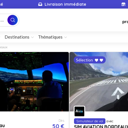
sé
Livraison immédiate
...
pr
Destinations
Thématiques
deaux
Sélection
Dès
Simulateur de vol
avec
au
50 €
SIM AVIATION BORDEAU