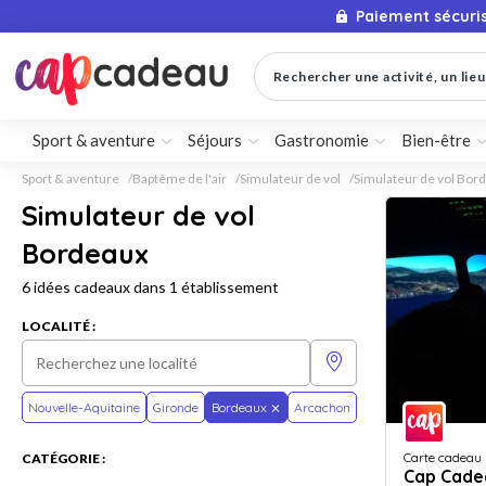
Paiement sécuri
Rechercher une activité, un lieu 
Sport & aventure
Séjours
Gastronomie
Bien-être
Sport & aventure
Baptême de l'air
Simulateur de vol
Simulateur de vol Bor
Simulateur de vol
Bordeaux
6 idées cadeaux dans 1 établissement
LOCALITÉ :
Nouvelle-Aquitaine
Gironde
Bordeaux
Arcachon
Carte cadeau
CATÉGORIE :
Cap Cade