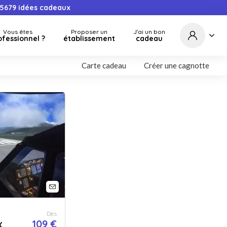
5679
idées cadeaux
Vous êtes
Proposer un
J'ai un bon
ofessionnel ?
établissement
cadeau
Carte cadeau
Créer une cagnotte
Dès
109 €
X