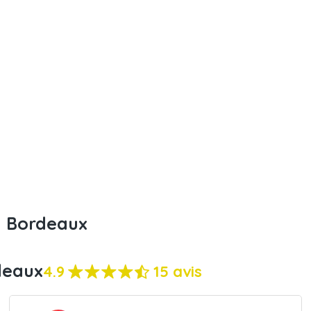
l Bordeaux
deaux
4.9
15 avis