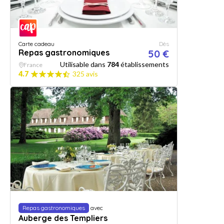
Carte cadeau
Dès
Repas gastronomiques
50 €
Utilisable dans
784
établissements
France
4.7
325 avis
Repas gastronomiques
avec
Auberge des Templiers