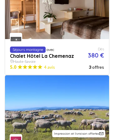
Dès
Séjours montagne
avec
380 €
Chalet Hôtel La Chemenaz
Haute-Savoie
5.0
4 avis
3
offres
Impression et livraison offertes