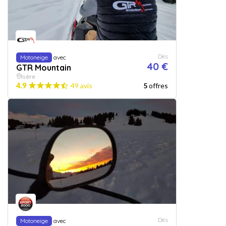
Dès
Motoneige
avec
40 €
GTR Mountain
Isère
4.9
49 avis
5
offres
Dès
Motoneige
avec