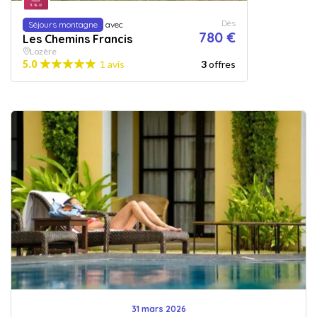
Dès
Séjours montagne
avec
780 €
Les Chemins Francis
Lozère
5.0
1 avis
3
offres
31 mars 2026