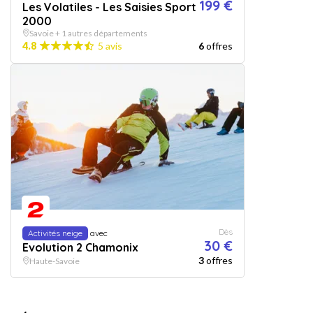
199 €
Les Volatiles - Les Saisies Sport
2000
Savoie + 1 autres départements
4.8
5 avis
6
offres
Dès
Activités neige
avec
30 €
Evolution 2 Chamonix
3
offres
Haute-Savoie