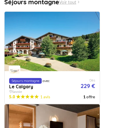
Séjours montagne
Voir tout
Dès
Séjours montagne
avec
229 €
Le Calgary
Savoie
5.0
1 avis
1
offre