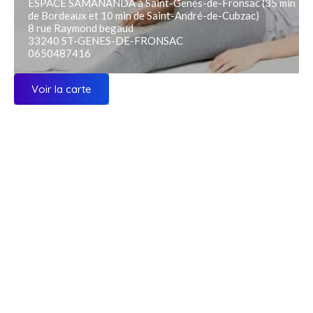
ESPACE SAMANANDA à Saint-Genès-de-Fronsac (35 min
de Bordeaux et 10 min de Saint-André-de-Cubzac)
8 rue Raymond begaud
33240 ST-GENES-DE-FRONSAC
0650487416
Voir la carte