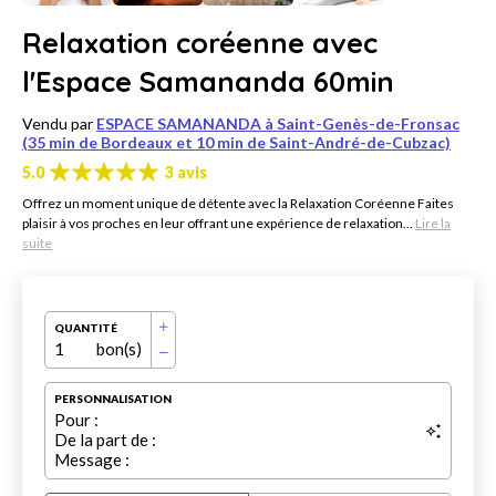
Relaxation coréenne avec
l'Espace Samananda 60min
Vendu par
ESPACE SAMANANDA à Saint-Genès-de-Fronsac
(35 min de Bordeaux et 10 min de Saint-André-de-Cubzac)
5.0
3 avis
Offrez un moment unique de détente avec la Relaxation Coréenne Faites
plaisir à vos proches en leur offrant une expérience de relaxation...
Lire la
suite
QUANTITÉ
1
bon(s)
PERSONNALISATION
Pour :
De la part de :
Message :