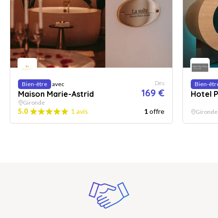
Dès
Bien-être
avec
Bien-êtr
169 €
Maison Marie-Astrid
Hotel 
Gironde
5.0
1 avis
1
offre
Gironde