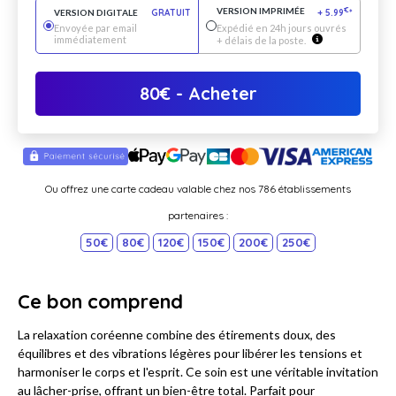
VERSION IMPRIMÉE
€
VERSION DIGITALE
GRATUIT
+
5.99
*
Envoyée par email
Expédié en 24h jours ouvrés
immédiatement
+ délais de la poste.
80
€
- Acheter
Ou offrez une carte cadeau valable chez nos 786 établissements
partenaires :
50€
80€
120€
150€
200€
250€
Ce bon comprend
La relaxation coréenne combine des étirements doux, des
équilibres et des vibrations légères pour libérer les tensions et
harmoniser le corps et l'esprit. Ce soin est une véritable invitation
au lâcher-prise, offrant un bien-être total. Parfait pour