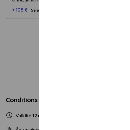
+ 105 €
Selectionner mes options
Conditions d'utilisation
Validité 12 mois
1 personne max
Âge minimum 12 ans