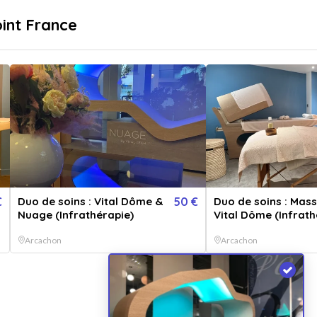
sé
Livraison immédiate
oint France
...
pr
Destinations
Thématiques
Déte
Vendu 
Une séanc
€
Duo de soins : Vital Dôme &
50 €
Duo de soins : Mas
0" ! Plaisi
Nuage (Infrathérapie)
Vital Dôme (Infrath
Arcachon
Arcachon
OPT
0
/6