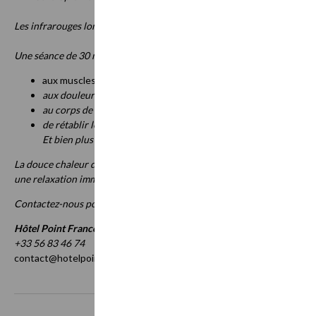
Les infrarouges longs apportent de l'énergie au corps par un réchauff
Une séance de 30 minutes permet :
aux muscles de se relâcher,
aux douleurs de s’estomper,
au corps de récupérer de l’énergie comme après plusieurs heur
de rétablir le rythme circadien cellulaire...
Et bien plus encore !
La douce chaleur des infrarouges longs associée à la position "Gravit
une relaxation immédiate.
Contactez-nous pour réserver
Hôtel Point France, La Réception
+33 56 83 46 74
contact@hotelpointfrance.com