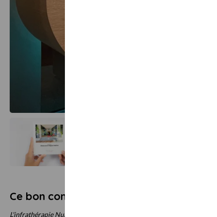
Afficher tout
images
Ce bon comprend
L'infrathérapie Nuage, une régénération énergétique. Profitez d'une s