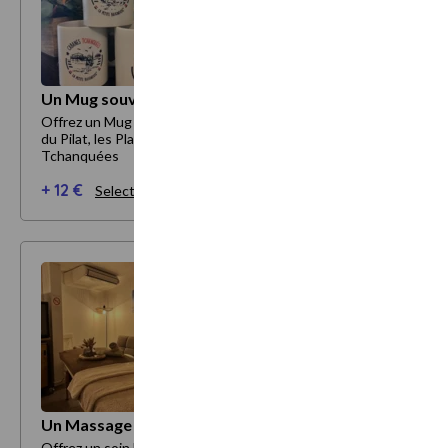
Un Mug souvenirs
Offrez un Mug souvenirs. 3 modèles au choix : La Dune
du Pilat, les Plages d'Arcachon, les Cabanes
Tchanquées
+ 12 €
Selectionner mes options
Un Massage de 1h
Offrez un soin bien-être. Un massage de une heure