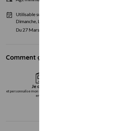
Utilisable sur des périodes spécifiques :
Dimanche, Lundi, Mardi, Mercredi, Jeudi, Vendredi, Samed
Du 27 Mars au 31 Octobre
Comment ça marche ?
Je choisis
Je reçoi
et personnalise mon bon cadeau directement
le bon cadeau immédiatemen
en ligne
voie postal