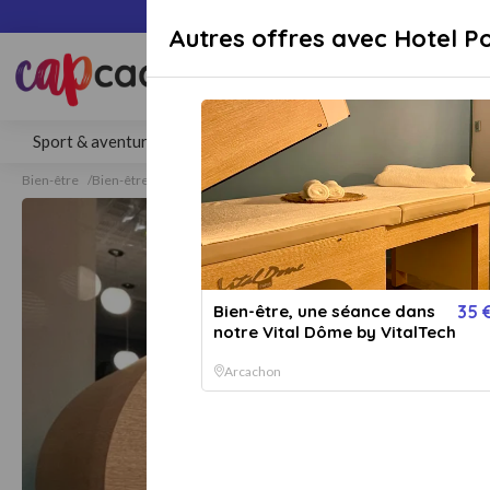
Paiement sécuri
Autres offres avec Hotel P
Rechercher une activité, un lieu 
Sport & aventure
Séjours
Gastronomie
Bien-être
Bien-être
Bien-être Arcachon
Bien-être, une séance dans
35 
notre Vital Dôme by VitalTech
Arcachon