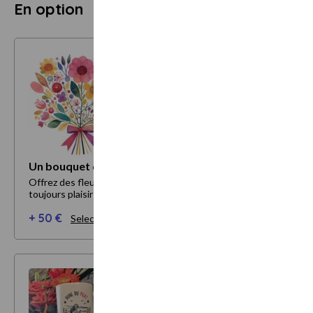
En option
Un bouquet de fleurs
Offrez des fleurs ! Avec ou sans raison, voila qui fait
toujours plaisir !
+ 50 €
Selectionner mes options