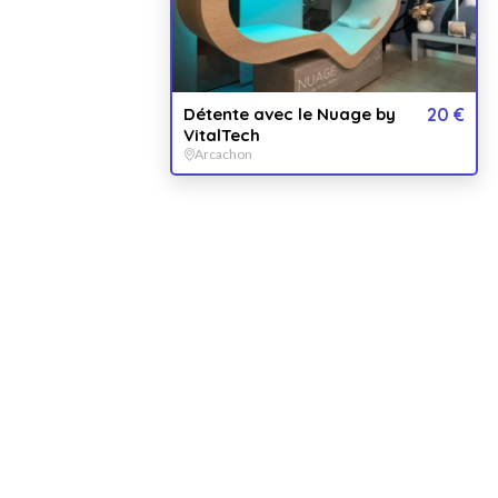
QUA
1
PER
Détente avec le Nuage by
20 €
Pou
VitalTech
Arcachon
V
E
es les
Ou 
éance de 35 minutes.