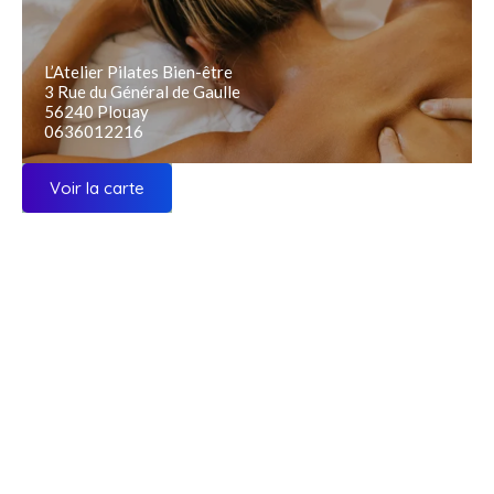
L’Atelier Pilates Bien-être
3 Rue du Général de Gaulle
56240 Plouay
0636012216
Voir la carte