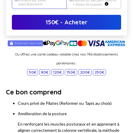
Envoyée par email
Expédié en 24h jours ouvrés
immédiatement
+ délais de la poste.
150
€
- Acheter
Ou offrez une carte cadeau valable chez nos 786 établissements
partenaires :
50€
80€
120€
150€
200€
250€
Ce bon comprend
Cours privé de Pilates (Reformer ou Tapis au choix)
Amélioration de la posture
En renforçant les muscles posturaux et en apprenant à
aligner correctement la colonne vertébrale, la méthode