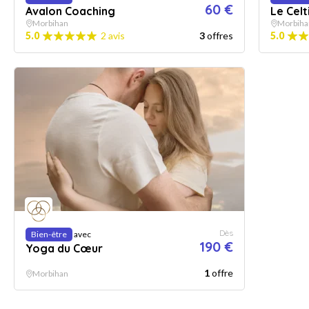
60 €
Avalon Coaching
Le Cel
Morbihan
Morbiha
5.0
2 avis
3
offres
5.0
Dès
Bien-être
avec
190 €
Yoga du Cœur
1
offre
Morbihan