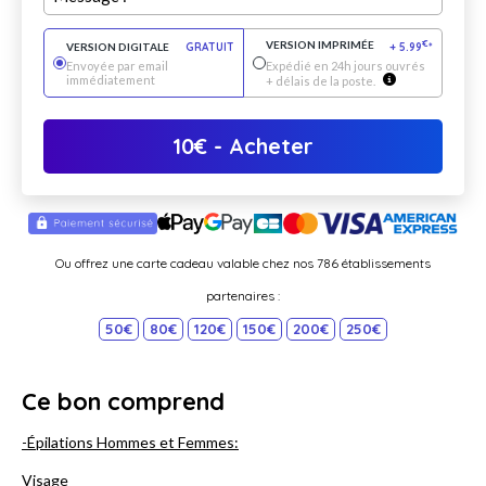
VERSION IMPRIMÉE
€
VERSION DIGITALE
GRATUIT
+
5.99
*
Envoyée par email
Expédié en 24h jours ouvrés
immédiatement
+ délais de la poste.
10
€
- Acheter
Ou offrez une carte cadeau valable chez nos 786 établissements
partenaires :
50€
80€
120€
150€
200€
250€
Ce bon comprend
-Épilations Hommes et Femmes:
Visage