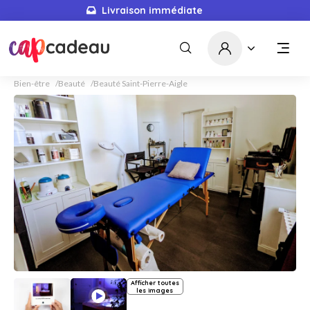
Livraison immédiate
Bien-être
Beauté
Beauté Saint-Pierre-Aigle
Afficher toutes
les images