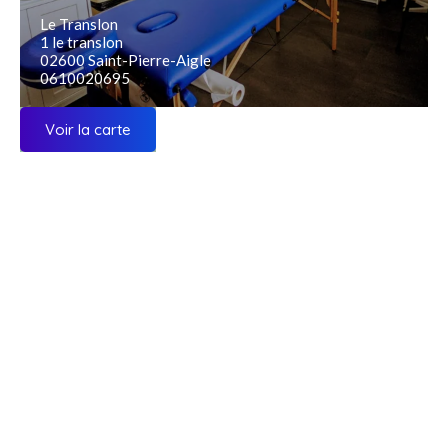
Le Translon
1 le translon
02600 Saint-Pierre-Aigle
0610020695
Voir la carte