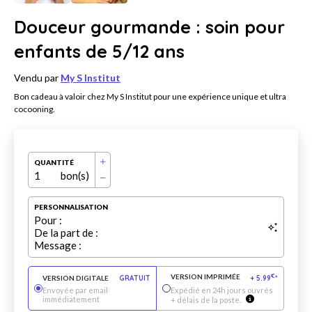
Douceur gourmande : soin pour
enfants de 5/12 ans
Vendu par
My S Institut
Bon cadeau à valoir chez My S Institut pour une expérience unique et ultra
cocooning.
QUANTITÉ
1
bon(s)
PERSONNALISATION
Pour :
De la part de :
Message :
VERSION IMPRIMÉE
€
VERSION DIGITALE
GRATUIT
+
5.99
*
Envoyée par email
Expédié en 24h jours ouvrés
immédiatement
+ délais de la poste.