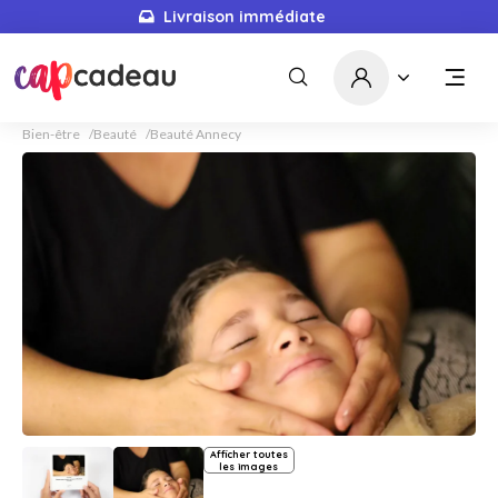
Livraison immédiate
Bien-être
Beauté
Beauté Annecy
Afficher toutes
les images