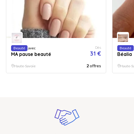
Dès
Beauté
avec
Beauté
31 €
MA pause beauté
Béalia
2
offres
Haute-Savoie
Haute-S