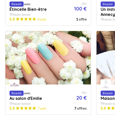
Dès
Beauté
avec
Beauté
100 €
Étincelle Bien-être
Un inst
Annecy
Haute-Savoie
5.0
6 avis
1
offre
Haute-S
Dès
Beauté
avec
Beauté
20 €
Au salon d'Emilie
Maison
Haute-Savoie
Haute-S
5.0
7 avis
7
offres
5.0