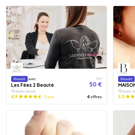
Dès
Beauté
avec
Beauté
50 €
Les Fées 2 Beauté
MAISO
Haute-Savoie
Haute-S
4.9
5 avis
4
offres
5.0