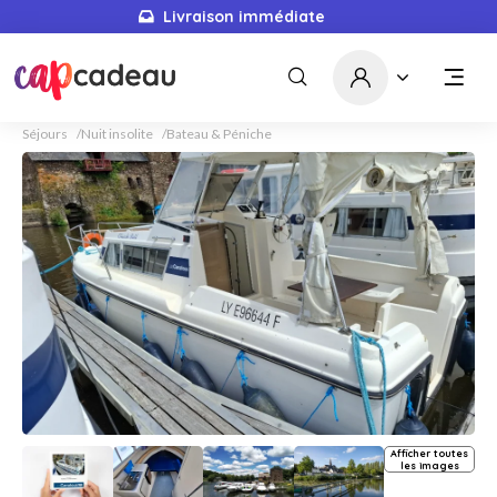
Livraison immédiate
Séjours
Nuit insolite
Bateau & Péniche
Afficher toutes
les images