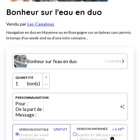
Bonheur sur l'eau en duo
Vendu par
Les Canalous
Navigation en duo en Mayenne ou en Bourgogne sur un bateau sans permis
le temps d'un week-end ou d'une mini-semaine...
Bonheur sur l'eau en duo
+ 3 OFFRES
QUANTITÉ
1
bon(s)
PERSONNALISATION
Pour :
De la part de :
Message :
VERSION IMPRIMÉE
€
VERSION DIGITALE
GRATUIT
+
5.99
*
Envoyée par email
Expédié en 24h jours ouvrés
immédiatement
+ délais de la poste.