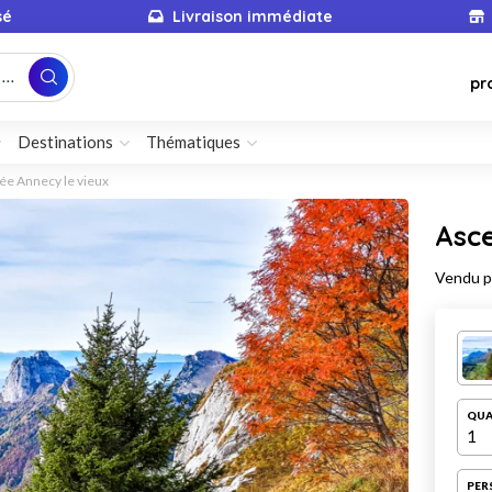
sé
Livraison immédiate
...
pr
Destinations
Thématiques
e Annecy le vieux
Asce
Vendu 
QUA
1
PER