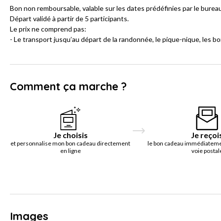
Bon non remboursable, valable sur les dates prédéfinies par le burea
Départ validé à partir de 5 participants.
Le prix ne comprend pas:
- Le transport jusqu’au départ de la randonnée, le pique-nique, les 
Comment ça marche ?
Je choisis
Je reçoi
et personnalise mon bon cadeau directement
le bon cadeau immédiatemen
en ligne
voie postal
Images