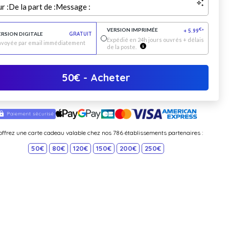
r :
De la part de :
Message :
VERSION IMPRIMÉE
€
+
5.99
*
ERSION DIGITALE
GRATUIT
Expédié en 24h jours ouvrés + délais
nvoyée par email immédiatement
de la poste.
50
€
- Acheter
offrez une carte cadeau valable chez nos 786 établissements partenaires :
50€
80€
120€
150€
200€
250€