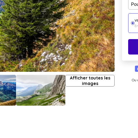
Pou
V
E
Afficher toutes les
Ou 
images