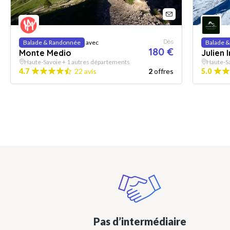
Dès
Balade & Randonnée
avec
Balade 
180 €
Monte Medio
Julien Ir
Haute-Savoie + 1 autres départements
Haute-S
4.7
22 avis
2
offres
5.0
Pas d’intermédiaire