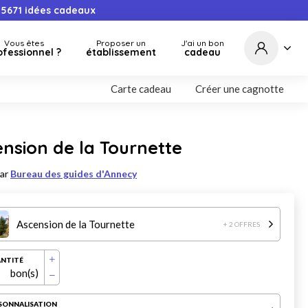
5671
idées cadeaux
Vous êtes
Proposer un
J'ai un bon
ofessionnel ?
établissement
cadeau
Carte cadeau
Créer une cagnotte
nsion de la Tournette
par
Bureau des guides d'Annecy
Ascension de la Tournette
+ 2 OFFRES
NTITÉ
bon(s)
SONNALISATION