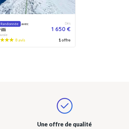
Dès
& Randonnée
avec
1 650 €
illi
avoie
8 avis
1
offre
Une offre de qualité