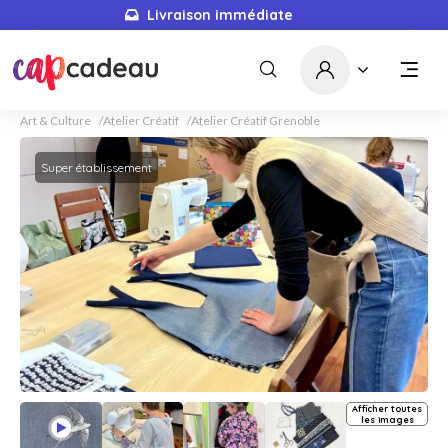
Livraison immédiate
Art & Culture
Atelier Créatif
Atelier Créatif Grenoble
Super établissement
Afficher toutes
les images