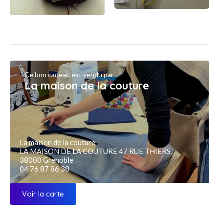
Ce bon cadeau est vendu par
La maison de la couture
La maison de la couture
LA MAISON DE LA COUTURE 47 RUE THIERS
38000 Grenoble
04 76 87 86 38
Voir la carte