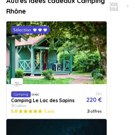
Autres idées cadeaux Camping
Voir
tout
Rhône
Sélection
Dès
Camping
avec
220 €
Camping Le Lac des Sapins
Cublize
5.0
1 avis
3
offres