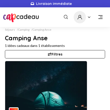
Livraison immédiate
Séjours
Camping
Camping Anse
Camping Anse
1
idées cadeaux dans
1
établissements
Filtres