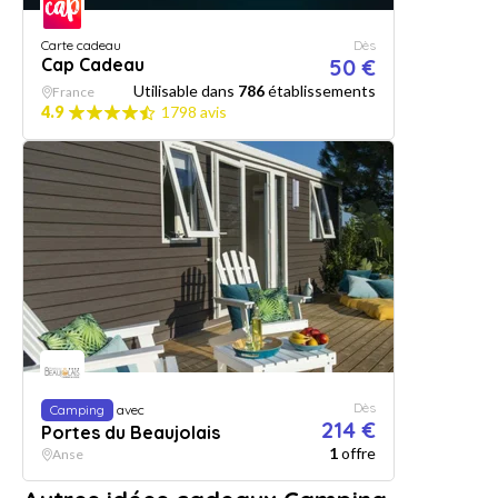
Carte cadeau
Dès
Cap Cadeau
50 €
Utilisable dans
786
établissements
France
4.9
1798 avis
Dès
Camping
avec
214 €
Portes du Beaujolais
1
offre
Anse