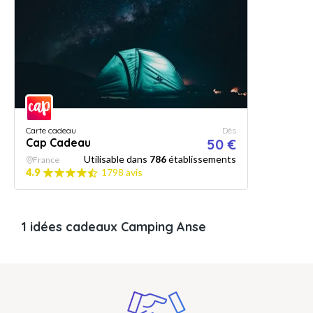
Carte cadeau
Dès
Cap Cadeau
50 €
Utilisable dans
786
établissements
France
4.9
1798 avis
1 idées cadeaux Camping Anse