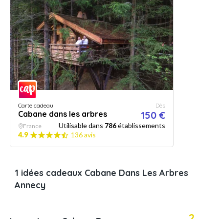
Carte cadeau
Dès
Cabane dans les arbres
150 €
Utilisable dans
786
établissements
France
4.9
136 avis
1 idées cadeaux Cabane Dans Les Arbres
Annecy
2