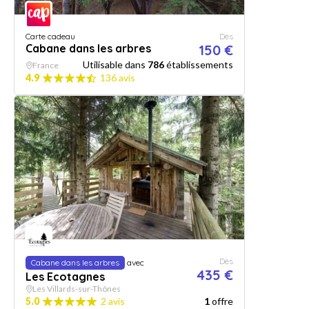
Carte cadeau
Dès
Cabane dans les arbres
150 €
Utilisable dans
786
établissements
France
4.9
136 avis
Dès
Cabane dans les arbres
avec
435 €
Les Ecotagnes
Les Villards-sur-Thônes
5.0
2 avis
1
offre