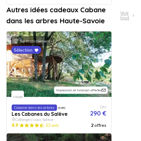
Autres idées cadeaux Cabane
Voir
tout
dans les arbres Haute-Savoie
Top établissement
Sélection
Impression et livraison offertes
Dès
Cabane dans les arbres
avec
290 €
Les Cabanes du Salève
Collonges-sous-Salève
4.9
22 avis
2
offres