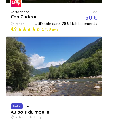
Carte cadeau
Dès
Cap Cadeau
50 €
Utilisable dans
786
établissements
France
4.9
1798 avis
Bulle
avec
Au bois du moulin
La Balme-de-Thuy