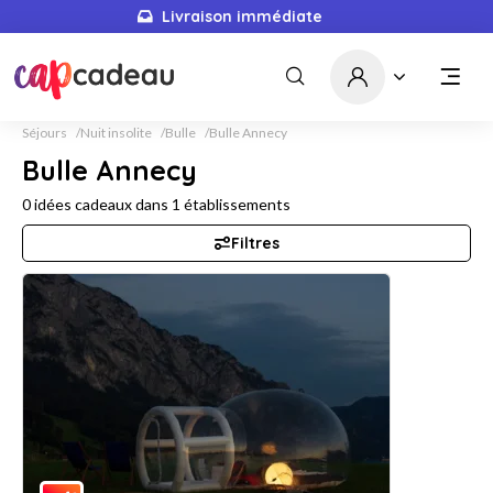
Livraison immédiate
Séjours
Nuit insolite
Bulle
Bulle Annecy
Bulle Annecy
0
idées cadeaux dans
1
établissements
Filtres