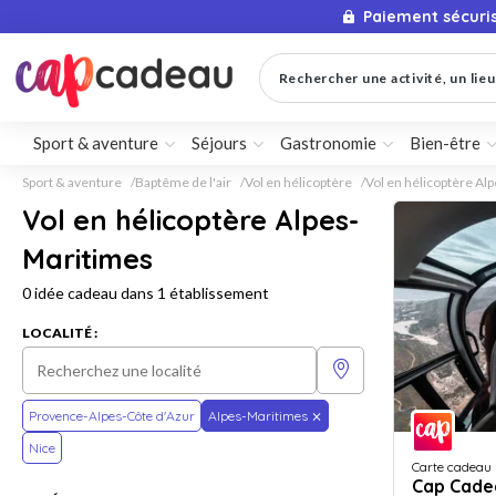
Paiement sécuri
Rechercher une activité, un lieu 
Sport & aventure
Séjours
Gastronomie
Bien-être
Sport & aventure
Baptême de l'air
Vol en hélicoptère
Vol en hélicoptère Al
Vol en hélicoptère Alpes-
Maritimes
0 idée cadeau dans 1 établissement
LOCALITÉ :
Provence-Alpes-Côte d'Azur
Alpes-Maritimes
Nice
Carte cadeau
Cap Cade