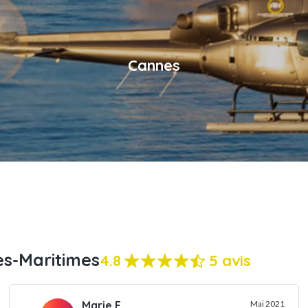
Cannes
es-Maritimes
4.8
5 avis
Marie F.
Mai 2021