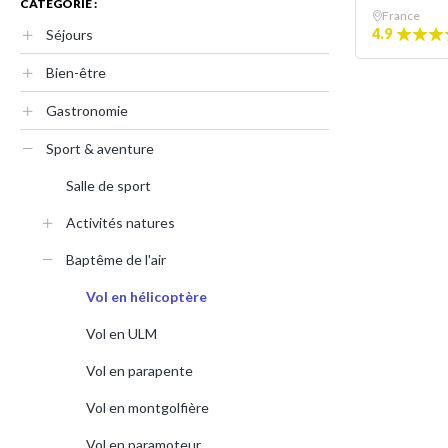
CATÉGORIE :
France
4.9
Séjours
Bien-être
Gastronomie
Sport & aventure
Salle de sport
Activités natures
Baptême de l'air
Vol en hélicoptère
Vol en ULM
Vol en parapente
Vol en montgolfière
Vol en paramoteur