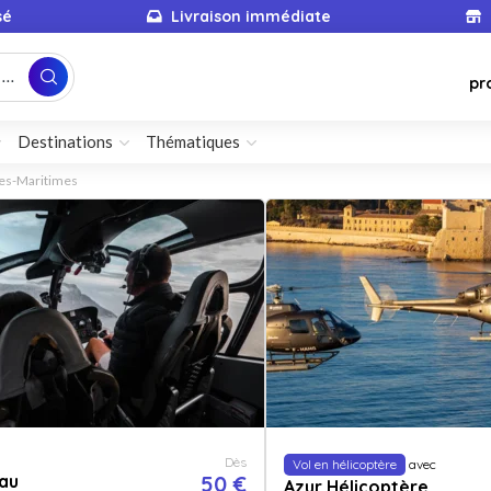
sé
Livraison immédiate
...
pr
Destinations
Thématiques
pes-Maritimes
Dès
Vol en hélicoptère
avec
au
50 €
Azur Hélicoptère