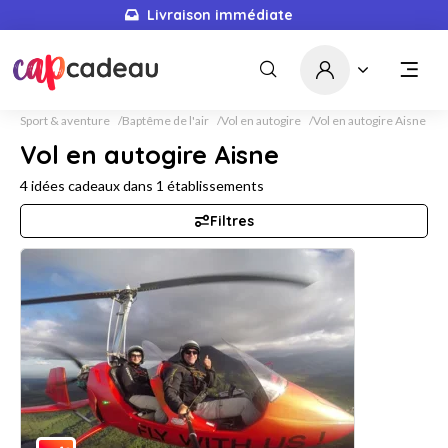
Livraison immédiate
Sport & aventure
Baptême de l'air
Vol en autogire
Vol en autogire Aisne
Vol en autogire Aisne
4
idées cadeaux dans
1
établissements
Filtres