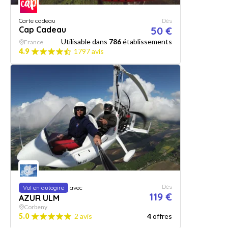
Carte cadeau
Dès
Cap Cadeau
50 €
Utilisable dans
786
établissements
France
4.9
1797 avis
Dès
Vol en autogire
avec
119 €
AZUR ULM
Corbeny
5.0
2 avis
4
offres