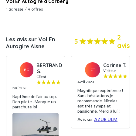
Vol En Autogire à Corbeny
1 adresse / 4 offres
2
Les avis sur Vol En
5
avis
Autogire Aisne
BERTRAND
Corinne T.
BG
CT
G.
Visiteur
Client
Avril 2023
Mai 2023
Magnifique expérience !
Sans hésitations je
Baptême de l'air au top.
recommande. Nicolas
Bon pilote . Manque un
est très sympa et
parachute lol
passionné. Merci à lui !
Avis sur
AZUR ULM