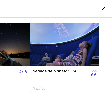
5680
idées cadeaux
Vous êtes
Proposer un
J'ai un bon
ofessionnel ?
établissement
cadeau
Carte cadeau
Créer une cagnotte
ée privée d'observation des étoiles
Observatoire de la Lèbe
37 €
Séance de planétarium
Dès
par
Observatoire de la Lèbe
6 €
 en toute intimité sous le ciel étoilé...
Sutrieu
Soirée privée d'observation des étoiles à l'Observatoire de la Lèbe
+ 3 OFFRES
NTITÉ