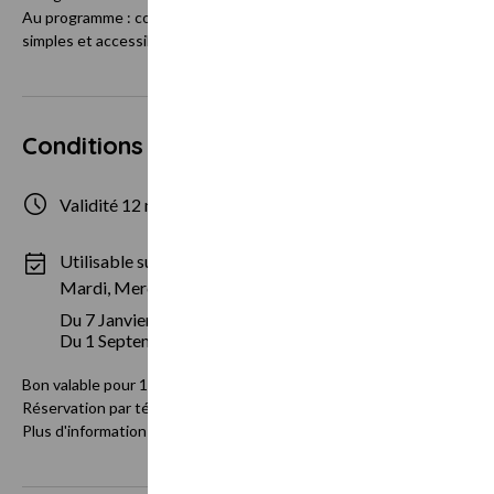
Au programme : constellations, planètes, nébuleuses et galaxies, le
simples et accessibles à tous !
Conditions d'utilisation
Validité 12 mois
11 personnes m
Utilisable sur des périodes spécifiques :
Mardi, Mercredi, Jeudi, Vendredi, Samedi
Du 7 Janvier au 30 Juin
Du 1 Septembre au 20 Décembre
Bon valable pour 11 personnes maximum, sous réserve de disponibilit
Réservation par téléphone au 04 79 87 67 31.
Plus d'information sur notre site internet : www.observatoiredelaleb