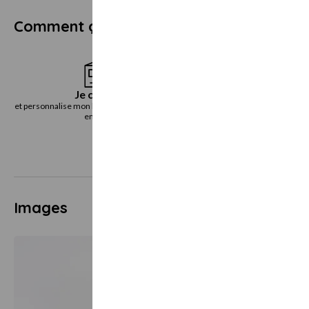
Comment ça marche ?
Je choisis
Je reçoi
et personnalise mon bon cadeau directement
le bon cadeau immédiatemen
en ligne
voie postal
Images