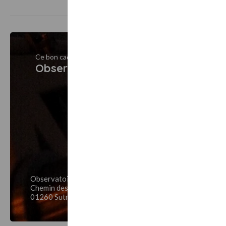
Ce bon cadeau est vendu par
Observatoire de la Lèbe
Observatoire de la Lèbe
Chemin des étoiles Le puys des Barres
01260 Sutrieu