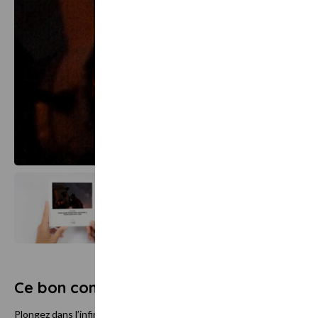
Ce bon comprend
Plongez dans l’infini du ciel étoilé et laissez-vous emporter par la magi