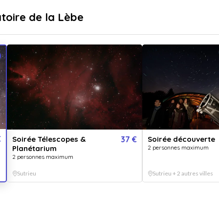
sé
Livraison immédiate
toire de la Lèbe
...
pr
Destinations
Thématiques
Soir
à l'
€
Soirée Télescopes &
37 €
Soirée découverte
Vendu 
Planétarium
2 personnes maximum
Une soirée
2 personnes maximum
Sutrieu
Sutrieu + 2 autres villes
QUA