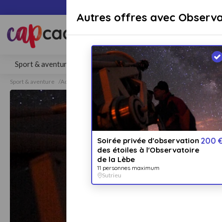
Paiement sécuri
Autres offres avec Observa
Rechercher une activité, un lieu 
Sport & aventure
Séjours
Gastronomie
Bien-être
Sport & aventure
Activités insolites
Activités insolites Sutrieu
Soirée privée d'observation
200 
des étoiles à l'Observatoire
de la Lèbe
11 personnes maximum
Sutrieu