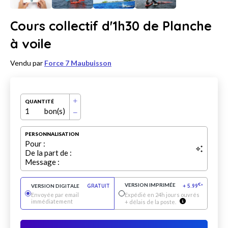
Cours collectif d'1h30 de Planche
à voile
Vendu par
Force 7 Maubuisson
QUANTITÉ
1
bon(s)
PERSONNALISATION
Pour :
De la part de :
Message :
VERSION IMPRIMÉE
€
VERSION DIGITALE
GRATUIT
+
5.99
*
Envoyée par email
Expédié en 24h jours ouvrés
immédiatement
+ délais de la poste.