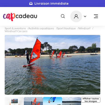
Livraison immédiate
Sport & aventure
Activités aquatiques
Sport Nautique
Windsurf
Windsurf Carcans
Afficher toutes
les images