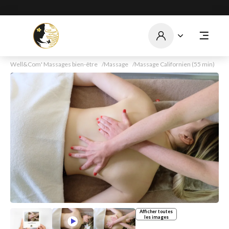
Offre d'été 2026
Voir l'offre
Well&Com' Massages bien-être
Massage
Massage Californien (55 min)
Afficher toutes
les images