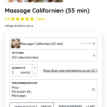
Massage Californien (55 min)
5.0
7 avis
L’éloge du lâcher-prise
Massage Californien (55 min)
+ 29 OFFRES
OPTIONS
0
/2 selectionnées
QUANTITÉ
Vous êtes une entreprise ou un CE ?
1
bon(s)
PERSONNALISATION
Pour :
De la part de :
Message :
VERSION IMPRIMÉE
€
VERSION DIGITALE
GRATUIT
+
5.99
*