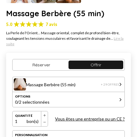
Massage Berbère (55 min)
5.0
7 avis
La Perle de l'Orient... Massage oriental, complet de profond bien-être,
soulageant les tensions musculaires et favorisant le drainage de...
Lire la
suite
Réserver
Offrir
Massage Berbère (55 min)
+ 29 OFFRES
OPTIONS
0
/2 selectionnées
QUANTITÉ
Vous êtes une entreprise ou un CE ?
1
bon(s)
PERSONNALISATION