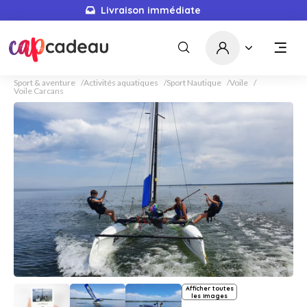
Livraison immédiate
Sport & aventure
Activités aquatiques
Sport Nautique
Voile
Voile Carcans
Afficher toutes
les images