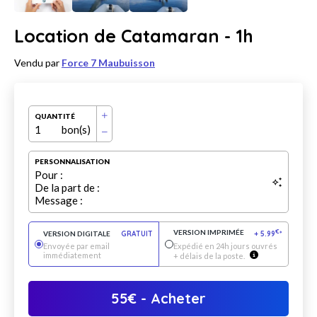
Location de Catamaran - 1h
Vendu par
Force 7 Maubuisson
QUANTITÉ
1
bon(s)
PERSONNALISATION
Pour :
De la part de :
Message :
VERSION IMPRIMÉE
€
VERSION DIGITALE
GRATUIT
+
5.99
*
Envoyée par email
Expédié en 24h jours ouvrés
immédiatement
+ délais de la poste.
55
€
- Acheter