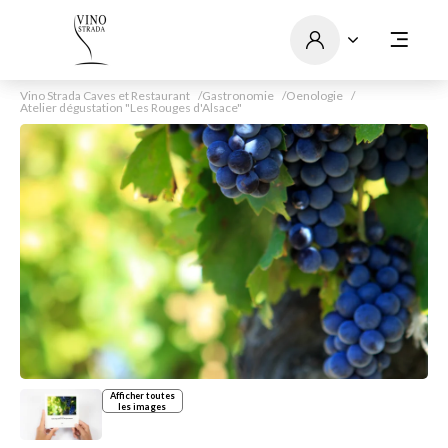
Vino Strada Caves et Restaurant
Gastronomie
Oenologie
Atelier dégustation "Les Rouges d'Alsace"
Afficher toutes
les images