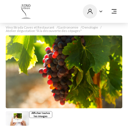
Vino Strada Caves et Restaurant
Gastronomie
Oenologie
Atelier dégustation "À la découverte des cépages"
Afficher toutes
les images