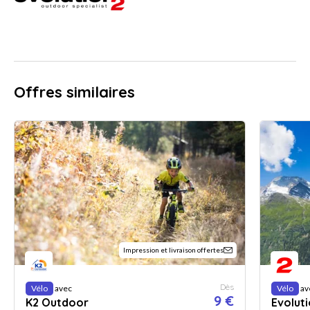
Offres similaires
Impression et livraison offertes
Dès
Vélo
avec
Vélo
av
9 €
K2 Outdoor
Evoluti