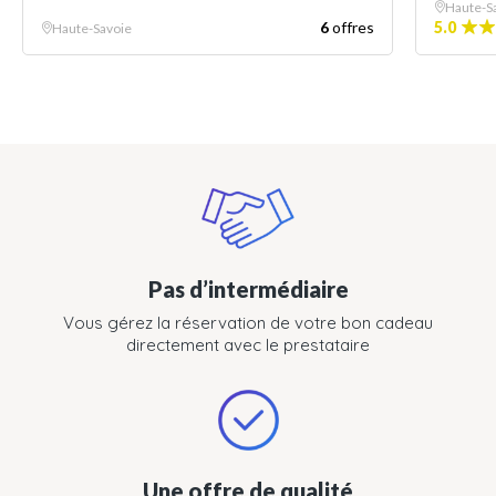
Haute-S
6
offres
5.0
Haute-Savoie
Pas d’intermédiaire
Vous gérez la réservation de votre bon cadeau
directement avec le prestataire
Une offre de qualité