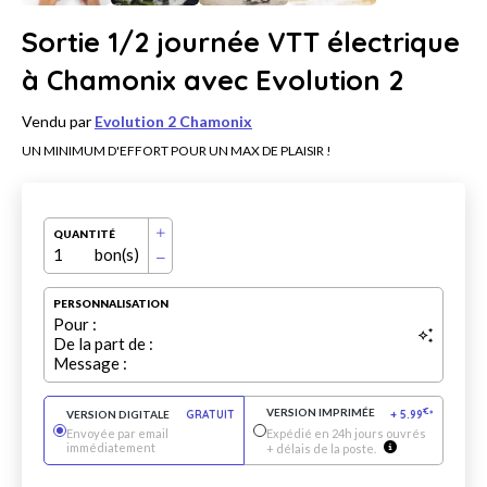
Sortie 1/2 journée VTT électrique
à Chamonix avec Evolution 2
Vendu par
Evolution 2 Chamonix
UN MINIMUM D'EFFORT POUR UN MAX DE PLAISIR !
QUANTITÉ
1
bon(s)
PERSONNALISATION
Pour :
De la part de :
Message :
VERSION IMPRIMÉE
€
VERSION DIGITALE
GRATUIT
+
5.99
*
Envoyée par email
Expédié en 24h jours ouvrés
immédiatement
+ délais de la poste.