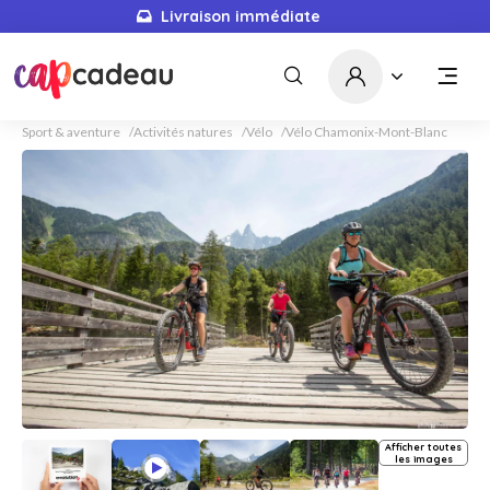
Livraison immédiate
Sport & aventure
Activités natures
Vélo
Vélo Chamonix-Mont-Blanc
Afficher toutes
les images