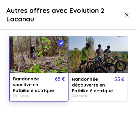
Livraison immédiate
Autres offres avec Evolution 2
Lacanau
Sport & aventure
Activités natures
Vélo
Vélo Lacanau
Randonnée
65 €
Randonnée
55 €
sportive en
découverte en
Fatbike électrique
Fatbike électrique
Lacanau
Lacanau
Afficher toutes
les images