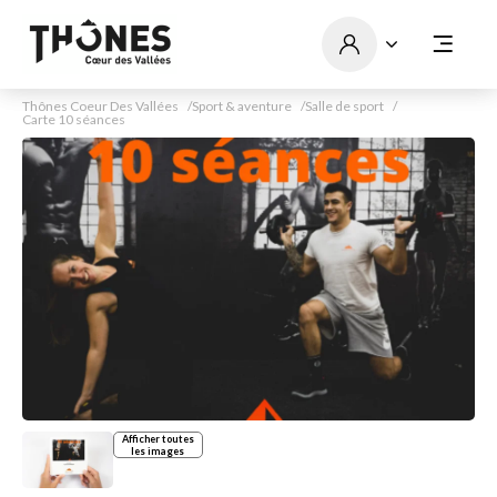
Thônes Coeur Des Vallées
Sport & aventure
Salle de sport
Carte 10 séances
Afficher toutes
les images