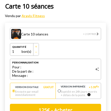
Carte 10 séances
Vendu par
Aravis Fitness
Carte 10 séances
+ 2 OFFRES
QUANTITÉ
1
bon(s)
PERSONNALISATION
Pour :
De la part de :
Message :
VERSION IMPRIMÉE
€
VERSION DIGITALE
GRATUIT
+
5.99
*
Envoyée par email
Expédié en 24h jours ouvrés
immédiatement
+ délais de la poste.
125
€
- Acheter