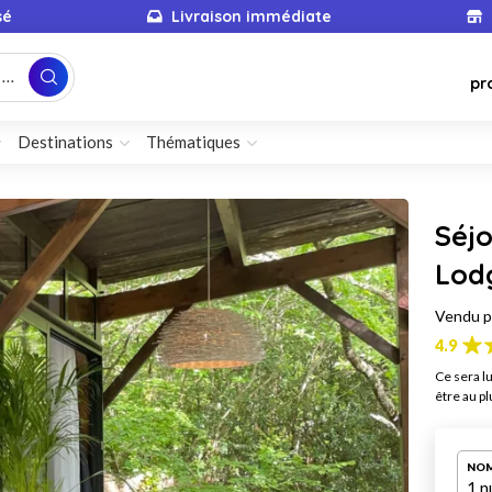
sé
Livraison immédiate
...
pr
Destinations
Thématiques
Séjo
Lod
Vendu 
4.9
Ce sera lu
être au pl
NOM
1 n