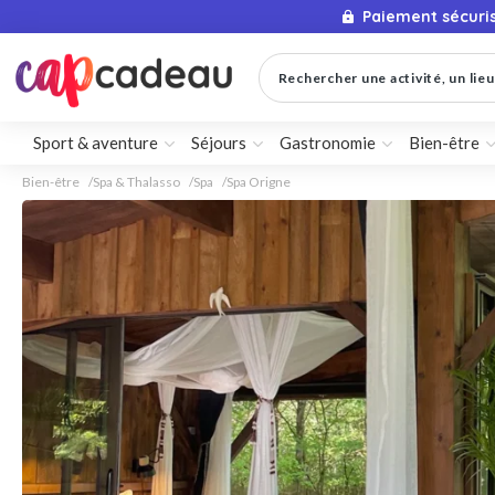
Paiement sécuri
Rechercher une activité, un lieu 
Sport & aventure
Séjours
Gastronomie
Bien-être
Bien-être
Spa & Thalasso
Spa
Spa Origne