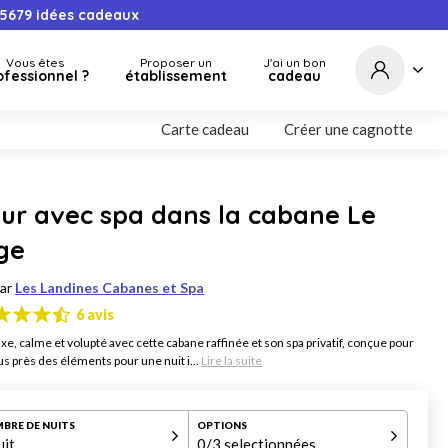
5679
idées cadeaux
Vous êtes
Proposer un
J'ai un bon
ofessionnel ?
établissement
cadeau
Carte cadeau
Créer une cagnotte
ur avec spa dans la cabane Le
ge
par
Les Landines Cabanes et Spa
6 avis
xe, calme et volupté avec cette cabane raffinée et son spa privatif, conçue pour
us près des éléments pour une nuit i...
Lire la suite
BRE DE NUITS
OPTIONS
uit
0
/3 selectionnées