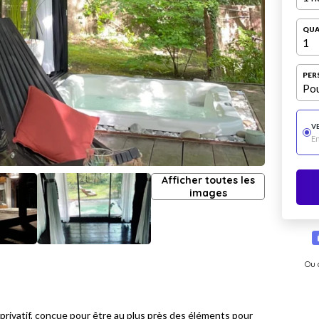
QUA
1
PER
Pou
V
E
Afficher toutes les
images
Ou 
 privatif, conçue pour être au plus près des éléments pour