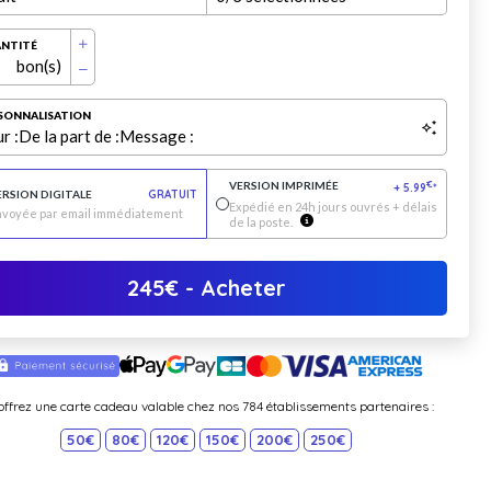
NTITÉ
bon(s)
SONNALISATION
r :
De la part de :
Message :
VERSION IMPRIMÉE
€
+
5.99
*
ERSION DIGITALE
GRATUIT
Expédié en 24h jours ouvrés + délais
nvoyée par email immédiatement
de la poste.
245
€
- Acheter
offrez une carte cadeau valable chez nos 784 établissements partenaires :
50€
80€
120€
150€
200€
250€