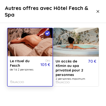
Livraison immédiate
Autres offres avec Hôtel Fesch &
Spa
Bien-être
Spa & Thalasso
Spa
Spa AJACCIO
Le rituel du
Dès
Un accès de
70 €
105 €
Fesch
45min au spa
de 1 à 2 personnes
privatisé pour 2
personnes
2 personnes maximum
AJACCIO
AJACCIO
Afficher toutes
les images