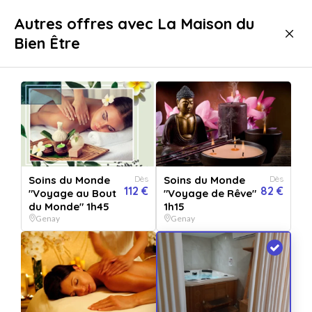
Livraison immédiate
Autres offres avec La Maison du
Bien Être
Bien-être
Spa & Thalasso
Spa
Spa Genay
Soins du Monde
Dès
Soins du Monde
Dès
112 €
82 €
"Voyage au Bout
"Voyage de Rêve"
du Monde" 1h45
1h15
Genay
Genay
Afficher toutes
les images