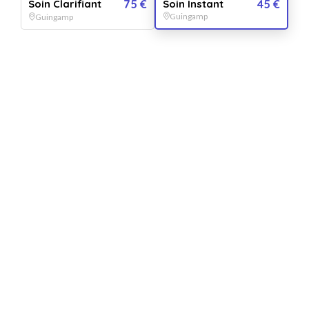
Soin Instant
45 €
Soin Clarifiant
75 €
Guingamp
Guingamp
Soin Instant
Vendu par
Bulle d'Air Dr. Hauschka
5.0
2 avis
Un moment relaxant et rafraîchissant.
Soin Instant
+ 3 OFFRES
QUANTITÉ
1
bon(s)
PERSONNALISATION
Pour :
De la part de :
Message :
VERSION
+
5.99
€
VERSION DIGITALE
GRATUIT
IMPRIMÉE
OFFERT
Envoyée par email