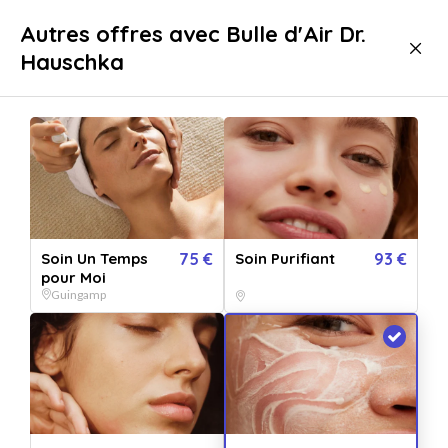
Livraison immédiate
Autres offres avec Bulle d'Air Dr.
Hauschka
Bien-être
Soins
Soins Visage
Soins Visage Guingamp
Super établissement
Soin Un Temps
75 €
Soin Purifiant
93 €
pour Moi
Guingamp
Afficher toutes
les images