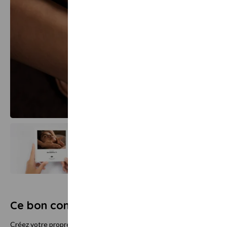
Ce bon comprend
Créez votre propre combinaison bien-être entre visage et corps. Of