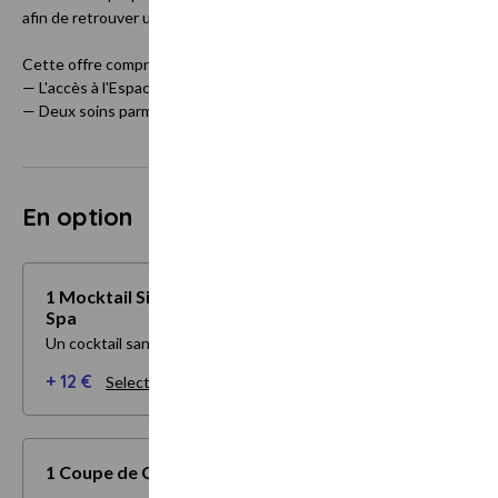
afin de retrouver un éclat et un confort de peau optimal.
Cette offre comprend :
— L'accès à l'Espace Bien-Être : piscine intérieure, hammam et bain 
— Deux soins parmi notre sélection de soins Les Spécifiques
En option
1 Mocktail Signature de L'Imperator CODAGE
Spa
Un cocktail sans alcool, élaboré par le Bar Hemingway.
+ 12 €
Selectionner mes options
1 Coupe de Champagne