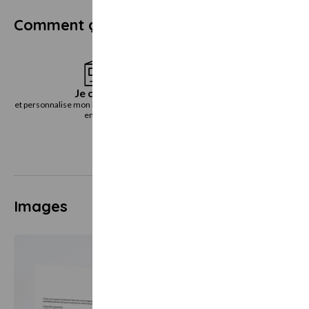
Comment ça marche ?
Je choisis
Je reçoi
et personnalise mon bon cadeau directement
le bon cadeau immédiatemen
en ligne
voie postal
Images