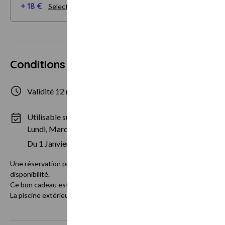
+ 18 €
Selectionner mes options
Conditions d'utilisation
Validité 12 mois
de 1 à 2 personne
Utilisable sur des périodes spécifiques :
Lundi, Mardi, Mercredi, Jeudi
Du 1 Janvier au 31 Décembre
Une réservation préalable est requise, au 04 66 21 55 77 ou via spa
disponibilité.
Ce bon cadeau est valable hors période estivale et périodes de fêtes (
La piscine extérieure est réservée aux clients en séjour.