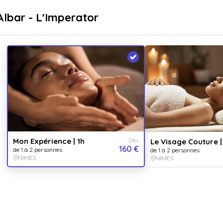
sé
Livraison immédiate
Albar - L'Imperator
...
pr
Destinations
Thématiques
Mon 
Vendu 
5.0
Mon Expérience | 1h
Dès
Le Visage Couture |
160 €
de 1 à 2 personnes
de 1 à 2 personnes
Un moment
NIMES
NIMES
NOM
1 p