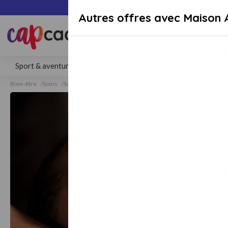
Paiement sécuri
Autres offres avec Maison 
Rechercher une activité, un lieu 
Sport & aventure
Séjours
Gastronomie
Bien-être
Bien-être
Soins
Soins Visage
Soins Visage Nîmes