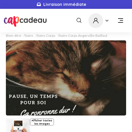
Livraison immédiate
Bien-être
Soins
Soins Corps
Soins Corps Angerville-Bailleul
Afficher toutes
les images