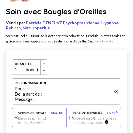
Soin avec Bougies d'Oreilles
Vendu par
Patricia DENEUVE Psychopraticienne, Hypnose,
Rebirth, Naturopathie
Soin naturel qui favorise la détente et la relaxation. Produit un effet apaisant
grâce aux fines vapeurs chaudes de la cire d'abeille. Ce...
Lire la suite
QUANTITÉ
1
bon(s)
PERSONNALISATION
Pour :
De la part de :
Message :
VERSION IMPRIMÉE
€
VERSION DIGITALE
GRATUIT
+
5.99
*
Envoyée par email
Expédié en 24h jours ouvrés
immédiatement
+ délais de la poste.