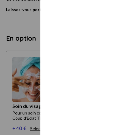
Laissez-vous porter par cette expérience, parce que vous méritez
En option
Soin du visage coup d'éclat Thalac 30 mn
Pour un soin complet, possibilité de rajouter le soin du visage
Coup d'Eclat Thalac
+ 40 €
Selectionner mes options