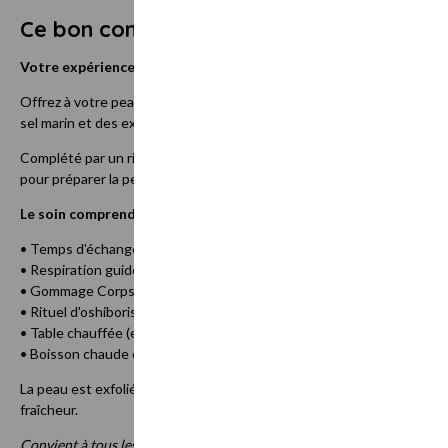
Ce bon comprend
Votre expérience : Peau sublimée.
Offrez à votre peau une véritable parenthèse de fraîcheur avec ce g
sel marin et des extraits de lotus et de ficus pour exfolier la peau 
Complété par un rituel d'oshiboris chauds ou froids selon la saison, ce
pour préparer la peau avant l'été, prolonger l'éclat du bronzage ou 
Le soin comprend :
• Temps d'échange personnalisé
• Respiration guidée
• Gommage Corps Signature Aquatique Thalac (30 min)
• Rituel d'oshiboris chauds ou froids selon la saison
• Table chauffée (en hiver)
• Boisson chaude ou froide offerte en fin de soin
La peau est exfoliée en douceur, plus douce au toucher, plus lisse et
fraîcheur.
Convient à tous les types de peau. Soin déconseillé pendant la grosses