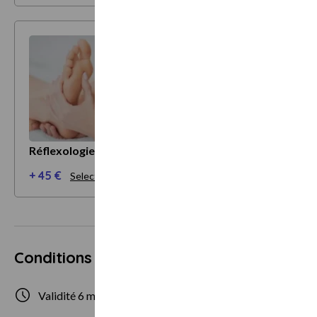
Réflexologie plantaire 25 mn
+ 45 €
Selectionner mes options
Conditions d'utilisation
Validité 6 mois
1 personne