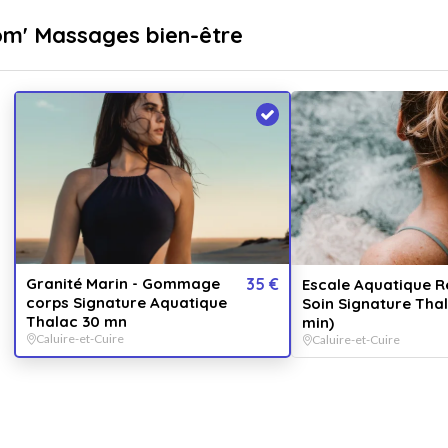
sé
Livraison immédiate
om' Massages bien-être
...
pr
Destinations
Thématiques
Granité Marin - Gommage
35 €
Escale Aquatique R
corps Signature Aquatique
Soin Signature Tha
Thalac 30 mn
min)
Caluire-et-Cuire
Caluire-et-Cuire