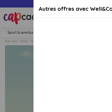
Paiement sécuri
Autres offres avec Well&C
Rechercher une activité, un lieu 
Sport & aventure
Séjours
Gastronomie
Bien-être
Bien-être
Soins
Soins Corps
Soins Corps Caluire-et-Cuire