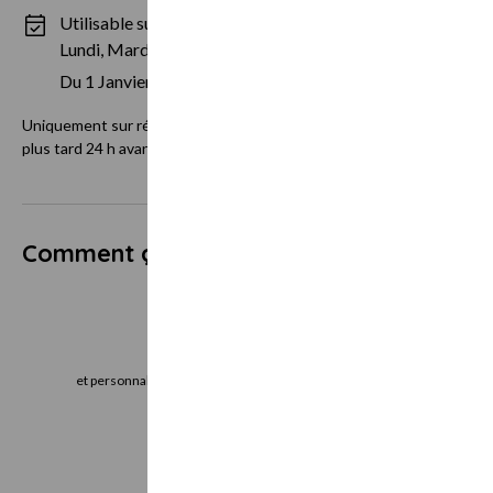
Utilisable sur des périodes spécifiques :
Lundi, Mardi, Jeudi, Vendredi, Mercredi, Samedi
Du 1 Janvier au 31 Décembre
Uniquement sur réservations téléphoniques au 06.61.96.01.06. Utili
plus tard 24 h avant le rdv.
Comment ça marche ?
Je choisis
J
et personnalise mon bon cadeau directement
le bon cadeau imm
en ligne
vo