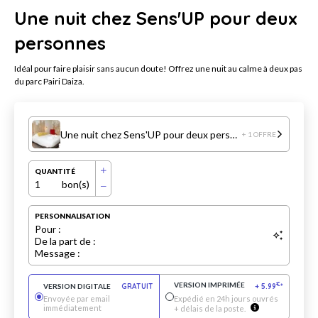
Une nuit chez Sens'UP pour deux
personnes
Idéal pour faire plaisir sans aucun doute! Offrez une nuit au calme à deux pas
du parc Pairi Daiza.
Une nuit chez Sens'UP pour deux personnes
+ 1 OFFRE
QUANTITÉ
1
bon(s)
PERSONNALISATION
Pour :
De la part de :
Message :
VERSION IMPRIMÉE
€
VERSION DIGITALE
GRATUIT
+
5.99
*
Envoyée par email
Expédié en 24h jours ouvrés
immédiatement
+ délais de la poste.