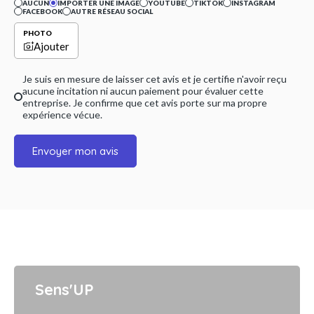
AUCUN
IMPORTER UNE IMAGE
YOUTUBE
TIKTOK
INSTAGRAM
FACEBOOK
AUTRE RÉSEAU SOCIAL
PHOTO
Ajouter
Je suis en mesure de laisser cet avis et je certifie n'avoir reçu
aucune incitation ni aucun paiement pour évaluer cette
entreprise. Je confirme que cet avis porte sur ma propre
expérience vécue.
Envoyer mon avis
Sens'UP