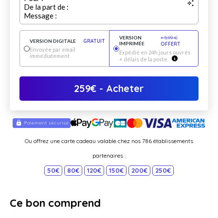
De la part de :
Message :
VERSION
+
5.99
€
VERSION DIGITALE
GRATUIT
IMPRIMÉE
OFFERT
Envoyée par email
Expédié en 24h jours ouvrés
immédiatement
+ délais de la poste.
259
€
- Acheter
Ou offrez une carte cadeau valable chez nos 786 établissements
partenaires :
50€
80€
120€
150€
200€
250€
Ce bon comprend