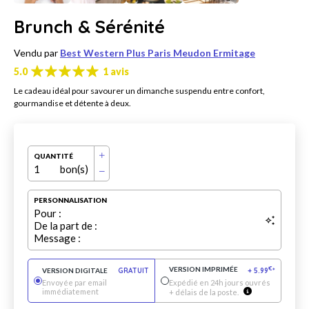
Brunch & Sérénité
Vendu par
Best Western Plus Paris Meudon Ermitage
5.0
1 avis
Le cadeau idéal pour savourer un dimanche suspendu entre confort,
gourmandise et détente à deux.
QUANTITÉ
1
bon(s)
PERSONNALISATION
Pour :
De la part de :
Message :
VERSION IMPRIMÉE
€
VERSION DIGITALE
GRATUIT
+
5.99
*
Envoyée par email
Expédié en 24h jours ouvrés
immédiatement
+ délais de la poste.