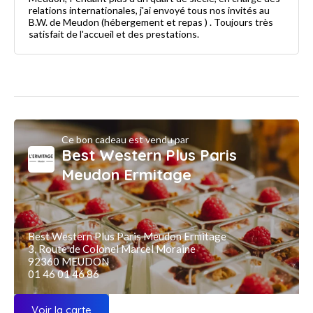
relations internationales, j'ai envoyé tous nos invités au
B.W. de Meudon (hébergement et repas ) . Toujours très
satisfait de l'accueil et des prestations.
Ce bon cadeau est vendu par
Best Western Plus Paris
Meudon Ermitage
Best Western Plus Paris Meudon Ermitage
3, Route de Colonel Marcel Moraine
92360 MEUDON
01 46 01 46 86
Voir la carte