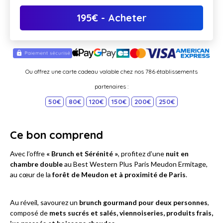
195
€
- Acheter
Ou offrez une carte cadeau valable chez nos 786 établissements
partenaires :
50€
80€
120€
150€
200€
250€
Ce bon comprend
Avec l’offre
« Brunch et Sérénité »
, profitez d’une
nuit en
chambre double
au Best Western Plus Paris Meudon Ermitage,
au cœur de la
forêt de Meudon et à proximité de Paris
.
Au réveil, savourez un
brunch gourmand pour deux personnes
,
composé de
mets sucrés et salés, viennoiseries, produits frais,