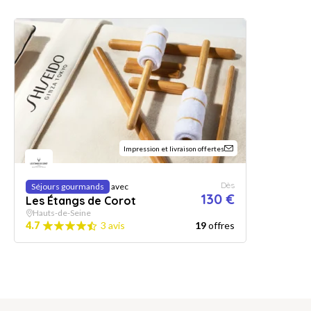
Impression et livraison offertes
Dès
Séjours gourmands
avec
130 €
Les Étangs de Corot
Hauts-de-Seine
4.7
3 avis
19
offres