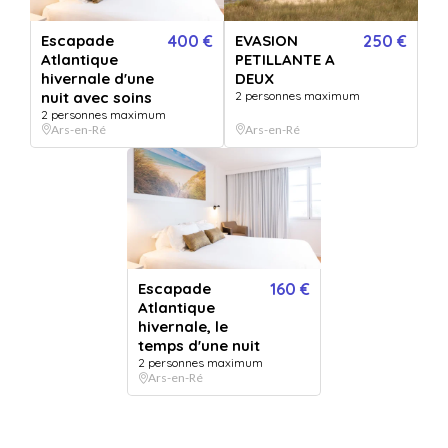
Escapade Atlantique le temps
Escapade
400 €
EVASION
250 €
Atlantique
PETILLANTE A
d'une nuit
hivernale d'une
DEUX
nuit avec soins
2 personnes maximum
Vendu par
Thalacap Ars en Ré
2 personnes maximum
Ars-en-Ré
Ars-en-Ré
4.4
9 avis
Envie d'évasion et de bien-être...
Escapade Atlantique le temps d'une nuit
+ 4 OFFRES
OPTIONS
Escapade
160 €
0
/7 selectionnées
Atlantique
hivernale, le
temps d'une nuit
QUANTITÉ
1
bon(s)
2 personnes maximum
Ars-en-Ré
PERSONNALISATION
Pour :
De la part de :