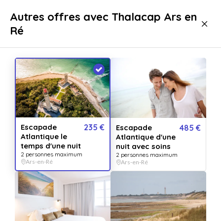
Livraison immédiate
Autres offres avec Thalacap Ars en
Ré
Séjours
Séjours Bien-Etre
Séjours Bien-Etre Ars-en-Ré
Escapade
235 €
Escapade
485 €
Atlantique le
Atlantique d'une
temps d'une nuit
nuit avec soins
2 personnes maximum
2 personnes maximum
Ars-en-Ré
Ars-en-Ré
Afficher toutes
les images